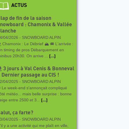
ACTUS
lap de fin de la saison
nowboard : Chamonix & Vallée
blanche
4/04/2026 -
SNOWBOARD ALPIN
 Chamonix : Le Débrief 🏔️ 🚐 L'arrivée :
n timing de pros Débarquement en
inibus 20h30. On arrive ...
[...]
 3 jours à Val Cenis & Bonneval
 Dernier passage au CIS !
2/04/2025 -
SNOWBOARD ALPIN
️ Le week-end s'annonçait compliqué
ôté météo... mais belle surprise : bonne
eige entre 2500 et 3...
[...]
alut, ça farte?
3/04/2025 -
SNOWBOARD ALPIN
'il y a une activité qui me plaît en ville,