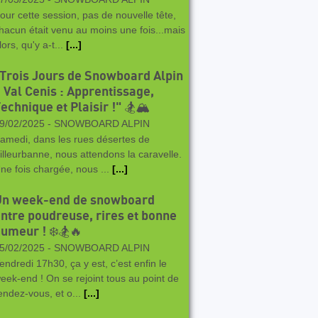
our cette session, pas de nouvelle tête,
hacun était venu au moins une fois...mais
lors, qu'y a-t...
[...]
Trois Jours de Snowboard Alpin
 Val Cenis : Apprentissage,
echnique et Plaisir !" 🏂🏔️
9/02/2025 -
SNOWBOARD ALPIN
amedi, dans les rues désertes de
illeurbanne, nous attendons la caravelle.
ne fois chargée, nous ...
[...]
Un week-end de snowboard
ntre poudreuse, rires et bonne
umeur ! ❄️🏂🔥
5/02/2025 -
SNOWBOARD ALPIN
endredi 17h30, ça y est, c’est enfin le
eek-end ! On se rejoint tous au point de
endez-vous, et o...
[...]