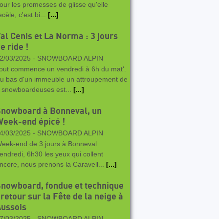
our les promesses de glisse qu'elle
ecèle, c'est bi...
[...]
al Cenis et La Norma : 3 jours
e ride !
2/03/2025 -
SNOWBOARD ALPIN
out commence un vendredi à 6h du mat'.
u bas d'un immeuble un attroupement de
 snowboardeuses est...
[...]
Snowboard à Bonneval, un
eek-end épicé !
4/03/2025 -
SNOWBOARD ALPIN
eek-end de 3 jours à Bonneval
endredi, 6h30 les yeux qui collent
ncore, nous prenons la Caravell...
[...]
nowboard, fondue et technique
 retour sur la Fête de la neige à
ussois
7/03/2025 -
SNOWBOARD ALPIN