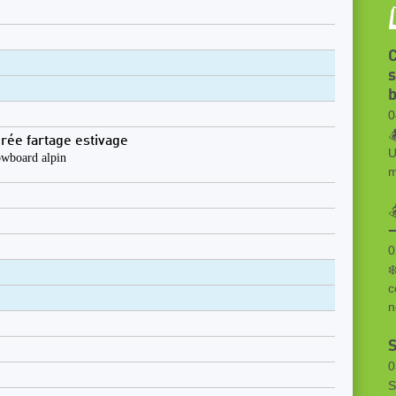
C
s
0

irée fartage estivage
U
wboard alpin
m

–
0
❄
c
n
S
0
S