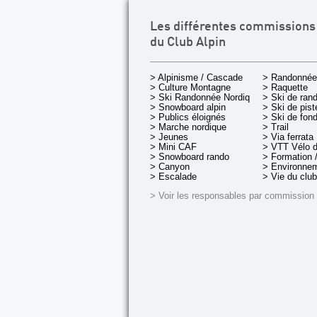
Les différentes commissions
du Club Alpin
> Alpinisme / Cascade
> Randonnée
> Culture Montagne
> Raquette
> Ski Randonnée Nordique
> Ski de ran
> Snowboard alpin
> Ski de pist
> Publics éloignés
> Ski de fon
> Marche nordique
> Trail
> Jeunes
> Via ferrata
> Mini CAF
> VTT Vélo 
> Snowboard rando
> Formation /
> Canyon
> Environnem
> Escalade
> Vie du club
> Voir les responsables par commission