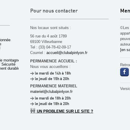
Pour nous contacter
Men
Nos locaux sont situés :
©Les 
appar
56 rue du 4 août 1789
peuven
donnée
69100 Villeurbanne
e
auteu
Tel : (33) 04-78-42-09-17
d
[en sa
Courriel :
accueil@clubalpinlyon.fr
de montagne
PERMANENCE ACCUEIL :
 Sécurité
Retro
Nous vous accueillons :
ent durable
> le mardi de 14h à 18h
> le jeudi de 15h à 20h
PERMANENCE MATERIEL
Versi
materiel@clubalpinlyon.fr
> le mardi de 18h à 20h
> le jeudi de 18h à 20h
🚧
UN PROBLEME SUR LE SITE ?