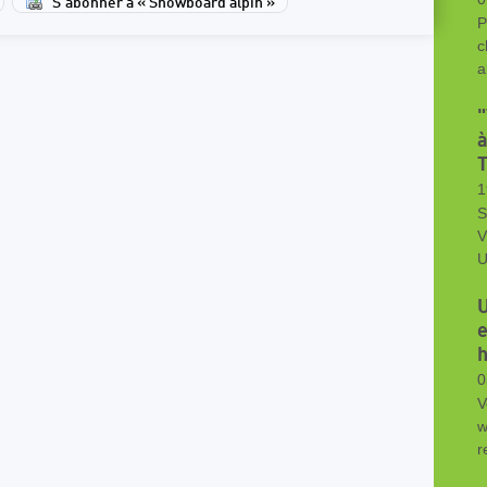
S'abonner à « Snowboard alpin »
P
c
a
"
à
T
1
S
V
U
e
h
0
V
w
r