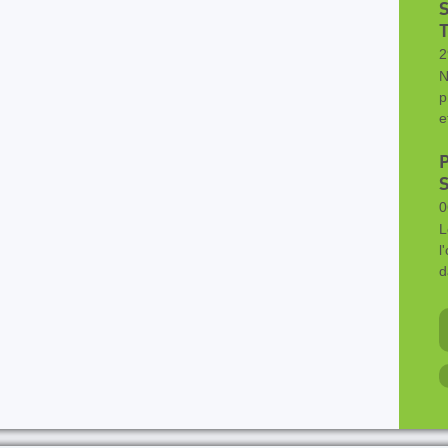
S
T
2
N
p
e
P
S
0
L
l
d