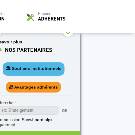
ite
Espace
ON
ADHÉRENTS
savoir plus
NOS PARTENAIRES
🏛️ Soutiens institutionnels
🎁 Avantages adhérents
herche :
commission
Snowboard alpin
quement