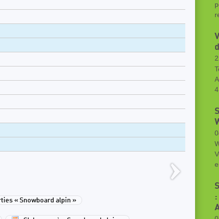
p
r
V
d
2
T
A
4
W
0
W
V
e
S
:
ies « Snowboard alpin »
A
0