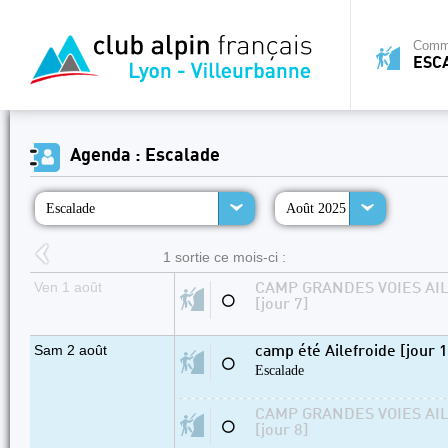
Commi
ESC
Agenda : Escalade
Escalade
Août 2025
1 sortie ce mois-ci :
Ven 1 août
CAMP GRANDES VOIES AIL
⚪
[jour 7]
Sam 2 août
camp été Ailefroide [jour 1
⚪
Escalade
CAMP GRANDES VOIES AIL
⚪
[jour 8]