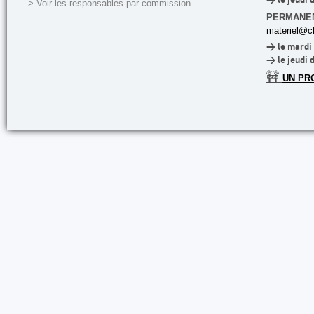
> le jeudi 
> Voir les responsables par commission
PERMANE
materiel@cl
> le mardi 
> le jeudi 
🚧
UN PR