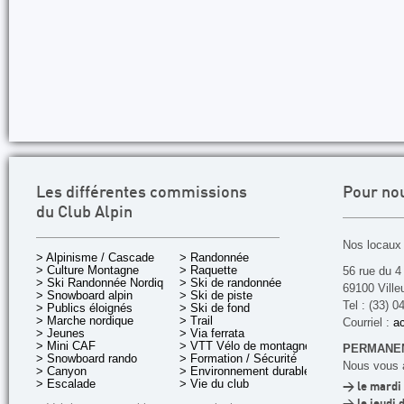
Les différentes commissions
Pour no
du Club Alpin
Nos locaux 
> Alpinisme / Cascade
> Randonnée
> Culture Montagne
> Raquette
56 rue du 4
> Ski Randonnée Nordique
> Ski de randonnée
69100 Ville
> Snowboard alpin
> Ski de piste
Tel : (33) 0
> Publics éloignés
> Ski de fond
> Marche nordique
> Trail
Courriel :
ac
> Jeunes
> Via ferrata
> Mini CAF
> VTT Vélo de montagne
PERMANEN
> Snowboard rando
> Formation / Sécurité
Nous vous a
> Canyon
> Environnement durable
> Escalade
> Vie du club
> le mardi 