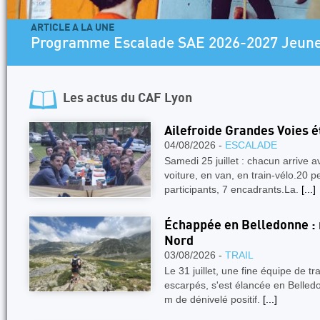
LA UNE
me Escalade SAE 2026-2027 Jeunes
Les actus du
CAF Lyon
Ailefroide Grandes Voies é
04/08/2026 -
ESCALADE
Samedi 25 juillet : chacun arrive
voiture, en van, en train-vélo.20 
participants, 7 encadrants.La.
[...]
Échappée en Belledonne : 
Nord
03/08/2026 -
TRAIL
Le 31 juillet, une fine équipe de tr
escarpés, s'est élancée en Belledo
m de dénivelé positif.
[...]