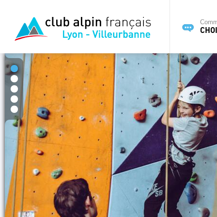
Commi
CHOI
1
2
3
4
5