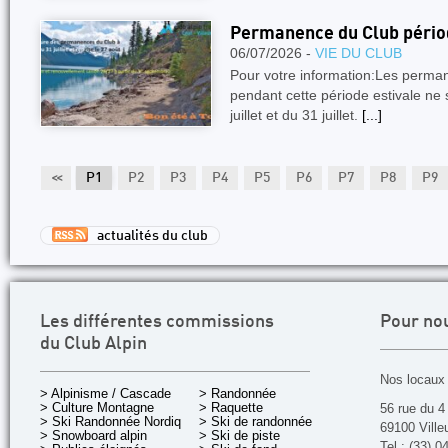
Permanence du Club périod
06/07/2026 -
VIE DU CLUB
Pour votre information:Les perman
pendant cette période estivale ne
juillet et du 31 juillet.
[...]
<<
P1
P2
P3
P4
P5
P6
P7
P8
P9
actualités du club
Les différentes commissions
Pour no
du Club Alpin
Nos locaux 
> Alpinisme / Cascade
> Randonnée
> Culture Montagne
> Raquette
56 rue du 4
> Ski Randonnée Nordique
> Ski de randonnée
69100 Ville
> Snowboard alpin
> Ski de piste
Tel : (33) 0