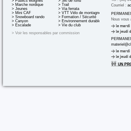
> Publics éloignés
> Ski de fond
> Marche nordique
> Trail
Courriel :
ac
> Jeunes
> Via ferrata
> Mini CAF
> VTT Vélo de montagne
PERMANEN
> Snowboard rando
> Formation / Sécurité
Nous vous a
> Canyon
> Environnement durable
> Escalade
> Vie du club
> le mardi 
> le jeudi 
> Voir les responsables par commission
PERMANE
materiel@cl
> le mardi 
> le jeudi 
🚧
UN PR