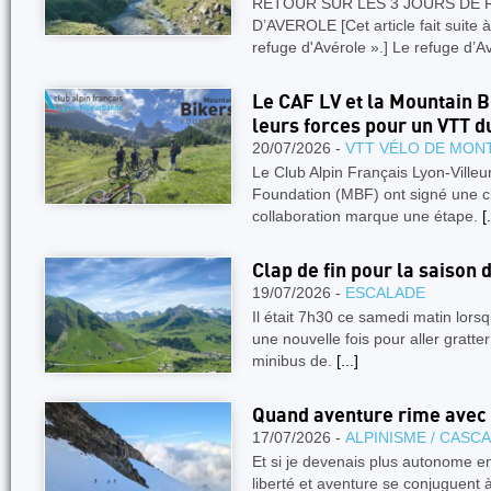
RETOUR SUR LES 3 JOURS DE
D’AVEROLE [Cet article fait suite à
refuge d'Avérole ».] Le refuge d’A
Le CAF LV et la Mountain 
leurs forces pour un VTT d
20/07/2026 -
VTT VÉLO DE MON
Le Club Alpin Français Lyon-Villeu
Foundation (MBF) ont signé une ch
collaboration marque une étape.
[.
Clap de fin pour la saison 
19/07/2026 -
ESCALADE
Il était 7h30 ce samedi matin lors
une nouvelle fois pour aller gratter
minibus de.
[...]
Quand aventure rime avec
17/07/2026 -
ALPINISME / CASC
Et si je devenais plus autonome en
liberté et aventure se conjuguen