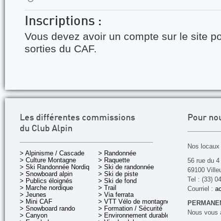
Inscriptions :
Vous devez avoir un compte sur le site po
sorties du CAF.
Les différentes commissions
Pour no
du Club Alpin
Nos locaux 
> Alpinisme / Cascade
> Randonnée
> Culture Montagne
> Raquette
56 rue du 4
> Ski Randonnée Nordique
> Ski de randonnée
69100 Ville
> Snowboard alpin
> Ski de piste
Tel : (33) 0
> Publics éloignés
> Ski de fond
> Marche nordique
> Trail
Courriel :
ac
> Jeunes
> Via ferrata
> Mini CAF
> VTT Vélo de montagne
PERMANEN
> Snowboard rando
> Formation / Sécurité
Nous vous a
> Canyon
> Environnement durable