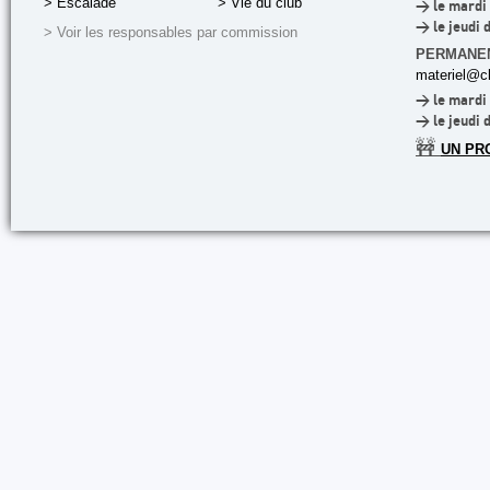
> Escalade
> Vie du club
> le mardi 
> le jeudi 
> Voir les responsables par commission
PERMANE
materiel@cl
> le mardi 
> le jeudi 
🚧
UN PR