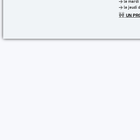
> le mardi 
> le jeudi 
🚧
UN PR