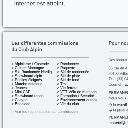
internet est atteint.
Les différentes commissions
Pour no
du Club Alpin
Nos locaux 
> Alpinisme / Cascade
> Randonnée
> Culture Montagne
> Raquette
56 rue du 4
> Ski Randonnée Nordique
> Ski de randonnée
69100 Ville
> Snowboard alpin
> Ski de piste
Tel : (33) 0
> Publics éloignés
> Ski de fond
> Marche nordique
> Trail
Courriel :
ac
> Jeunes
> Via ferrata
> Mini CAF
> VTT Vélo de montagne
PERMANEN
> Snowboard rando
> Formation / Sécurité
Nous vous a
> Canyon
> Environnement durable
> Escalade
> Vie du club
> le mardi 
> le jeudi 
> Voir les responsables par commission
PERMANE
materiel@cl