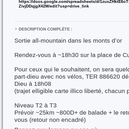
https://docs.google.com/spreadsheets/d/1zusZHktE6
ZivjDDqjgX42M/edit?usp=drive_link
DESCRIPTION COMPLÈTE :
Sortie all-mountain dans les monts d’or
Rendez-vous à ~18h30 sur la place de Cu
Pour ceux qui le souhaitent, on sera quelq
part-dieu avec nos vélos, TER 886620 dé
Dieu à 18h08
(trajet elligible carte illico liberté, chacun
Niveau T2 à T3
Prévoir ~25km ~800D+ de balade + le ret
vous (retour non encadré)