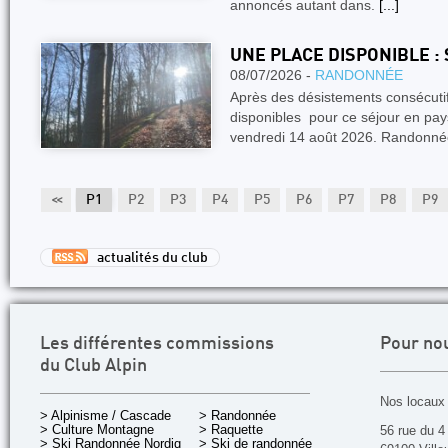
annoncés autant dans.
[...]
UNE PLACE DISPONIBLE :
08/07/2026 -
RANDONNÉE
Après des désistements consécuti
disponibles pour ce séjour en pay
vendredi 14 août 2026. Randonn
<<
P1
P2
P3
P4
P5
P6
P7
P8
P9
actualités du club
Les différentes commissions
Pour no
du Club Alpin
Nos locaux 
> Alpinisme / Cascade
> Randonnée
> Culture Montagne
> Raquette
56 rue du 4
> Ski Randonnée Nordique
> Ski de randonnée