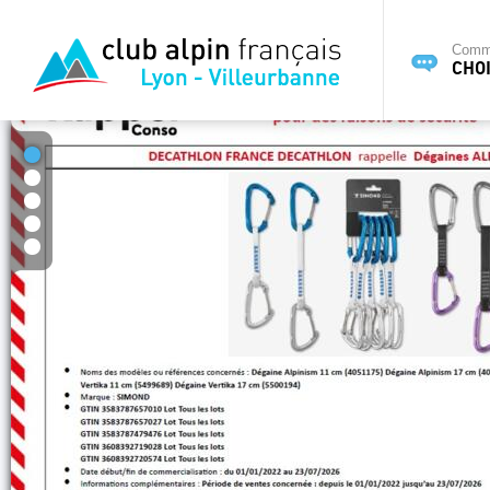
Commi
CHOI
1
2
3
4
5