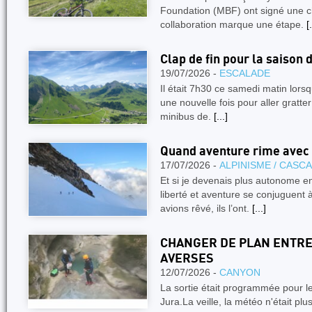
Foundation (MBF) ont signé une ch
collaboration marque une étape.
[.
Clap de fin pour la saison 
19/07/2026 -
ESCALADE
Il était 7h30 ce samedi matin lors
une nouvelle fois pour aller gratter
minibus de.
[...]
Quand aventure rime avec
17/07/2026 -
ALPINISME / CASC
Et si je devenais plus autonome en
liberté et aventure se conjuguen
avions rêvé, ils l’ont.
[...]
CHANGER DE PLAN ENTRE
AVERSES
12/07/2026 -
CANYON
La sortie était programmée pour l
Jura.La veille, la météo n'était pl