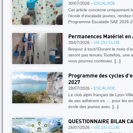
30/07/2026 -
ESCALADE
Cet article concerne uniquement 
l'école d'escalade jeunes, rendez-
Programme Escalade SAE 2026-
Permanences Matériel en 
30/07/2026 -
VIE DU CLUB
Bonjour à tous!!Durant le mois d'
seront pas tenues.Toutefois, une a
vous pourrez continuez.
[...]
Programme des cycles d'es
2027
28/07/2026 -
ESCALADE
Le club alpin français de Lyon-Vil
de ses adhérent·es :... pour les e
école des jeunes avec.
[...]
QUESTIONNAIRE BILAN C
26/07/2026 -
VIE DU CLUB