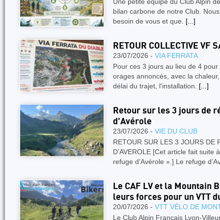
Une petite équipe du Club Alpin de 
bilan carbone de notre Club. No
besoin de vous et que.
[...]
RETOUR COLLECTIVE VF S
23/07/2026 -
VIA FERRATA
Pour ces 3 jours au lieu de 4 pour 
orages annoncés, avec la chaleur, 
délai du trajet, l'installation.
[...]
Retour sur les 3 jours de 
d'Avérole
23/07/2026 -
VIE DU CLUB
RETOUR SUR LES 3 JOURS DE
D’AVEROLE [Cet article fait suite à
refuge d'Avérole ».] Le refuge d’A
Le CAF LV et la Mountain 
leurs forces pour un VTT d
20/07/2026 -
VTT VÉLO DE MON
Le Club Alpin Français Lyon-Villeu