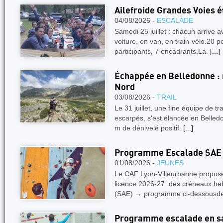
Ailefroide Grandes Voies é
04/08/2026 -
ESCALADE
Samedi 25 juillet : chacun arrive
voiture, en van, en train-vélo.20 
participants, 7 encadrants.La.
[...]
Échappée en Belledonne : 
Nord
03/08/2026 -
TRAIL
Le 31 juillet, une fine équipe de tr
escarpés, s'est élancée en Belledo
m de dénivelé positif.
[...]
Programme Escalade SAE 
01/08/2026 -
JEUNES
Le CAF Lyon-Villeurbanne propose,
licence 2026-27 :des créneaux he
(SAE) → programme ci-dessousd
Programme escalade en sa