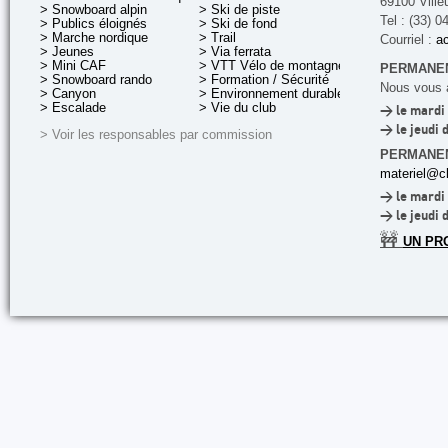
69100 Ville
> Snowboard alpin
> Ski de piste
Tel : (33) 0
> Publics éloignés
> Ski de fond
> Marche nordique
> Trail
Courriel :
ac
> Jeunes
> Via ferrata
> Mini CAF
> VTT Vélo de montagne
PERMANEN
> Snowboard rando
> Formation / Sécurité
Nous vous a
> Canyon
> Environnement durable
> Escalade
> Vie du club
> le mardi 
> le jeudi 
> Voir les responsables par commission
PERMANE
materiel@cl
> le mardi 
> le jeudi 
🚧
UN PR