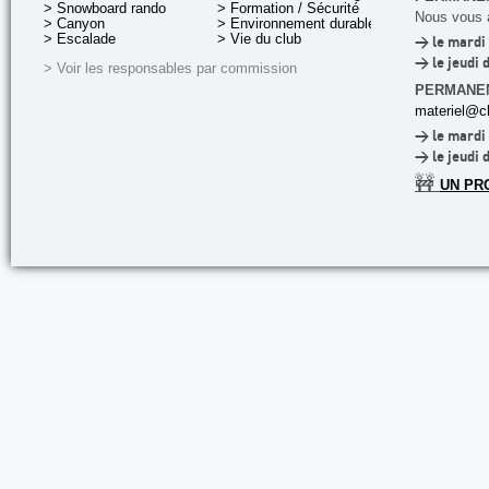
> Snowboard rando
> Formation / Sécurité
Nous vous a
> Canyon
> Environnement durable
> Escalade
> Vie du club
> le mardi 
> le jeudi 
> Voir les responsables par commission
PERMANE
materiel@cl
> le mardi 
> le jeudi 
🚧
UN PR