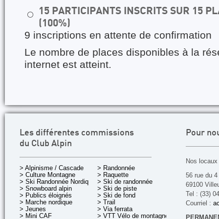
15 PARTICIPANTS INSCRITS SUR 15 
⚪
(100%)
9 inscriptions en attente de confirmation
Le nombre de places disponibles à la rés
internet est atteint.
Les différentes commissions
Pour no
du Club Alpin
Nos locaux 
> Alpinisme / Cascade
> Randonnée
> Culture Montagne
> Raquette
56 rue du 4
> Ski Randonnée Nordique
> Ski de randonnée
69100 Ville
> Snowboard alpin
> Ski de piste
Tel : (33) 0
> Publics éloignés
> Ski de fond
> Marche nordique
> Trail
Courriel :
ac
> Jeunes
> Via ferrata
> Mini CAF
> VTT Vélo de montagne
PERMANEN