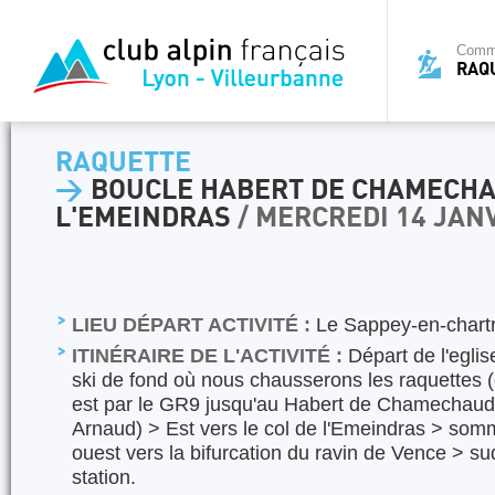
Commi
RAQ
RAQUETTE
>
BOUCLE HABERT DE CHAMECHA
L'EMEINDRAS
/ MERCREDI 14 JAN
LIEU DÉPART ACTIVITÉ :
Le Sappey-en-chart
ITINÉRAIRE DE L'ACTIVITÉ :
Départ de l'eglis
ski de fond où nous chausserons les raquettes (
est par le GR9 jusqu'au Habert de Chamechaude
Arnaud) > Est vers le col de l'Emeindras > som
ouest vers la bifurcation du ravin de Vence > su
station.