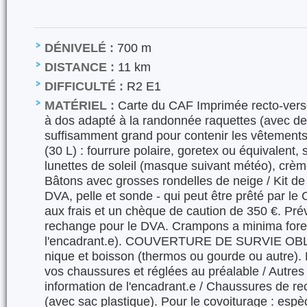
DÉNIVELÉ :
700 m
DISTANCE :
11 km
DIFFICULTÉ :
R2 E1
MATÉRIEL :
Carte du CAF Imprimée recto-verso
à dos adapté à la randonnée raquettes (avec de
suffisamment grand pour contenir les vêtements d
(30 L) : fourrure polaire, goretex ou équivalent, 
lunettes de soleil (masque suivant météo), crème
Bâtons avec grosses rondelles de neige / Kit de
DVA, pelle et sonde - qui peut être prêté par le 
aux frais et un chèque de caution de 350 €. Prév
rechange pour le DVA. Crampons a minima fores
l'encadrant.e). COUVERTURE DE SURVIE OBL
nique et boisson (thermos ou gourde ou autre).
vos chaussures et réglées au préalable / Autres
information de l'encadrant.e / Chaussures de re
(avec sac plastique). Pour le covoiturage : esp