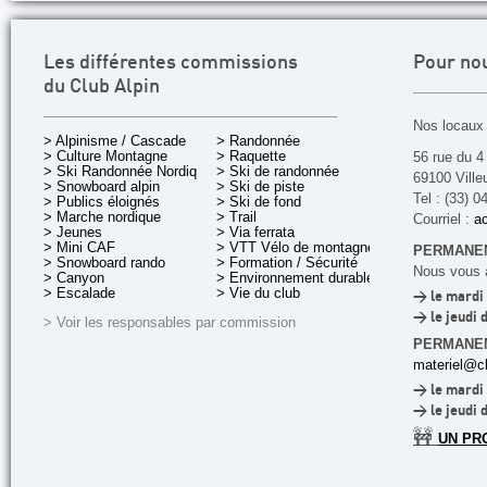
Les différentes commissions
Pour no
du Club Alpin
Nos locaux 
> Alpinisme / Cascade
> Randonnée
> Culture Montagne
> Raquette
56 rue du 4
> Ski Randonnée Nordique
> Ski de randonnée
69100 Ville
> Snowboard alpin
> Ski de piste
Tel : (33) 0
> Publics éloignés
> Ski de fond
> Marche nordique
> Trail
Courriel :
ac
> Jeunes
> Via ferrata
> Mini CAF
> VTT Vélo de montagne
PERMANEN
> Snowboard rando
> Formation / Sécurité
Nous vous a
> Canyon
> Environnement durable
> Escalade
> Vie du club
> le mardi 
> le jeudi 
> Voir les responsables par commission
PERMANE
materiel@cl
> le mardi 
> le jeudi 
🚧
UN PR