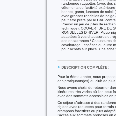
randonnée raquettes (avec des sa
vêtements de l'activité extérieure
bonnet, gants, lunettes de soleil
avec grosses rondelles de neige /
peut être prêté par le CAF contre
Prévoir un jeu de piles de rechan
technique). COUVERTURE DE 
RONDELLES D'HIVER. Pique-nique
adaptées à vos chaussures et régl
des encadrantes / Chaussures de 
covoiturage : espèces ou autre 
pour achats sur place. Une fiche 
DESCRIPTION COMPLÈTE :
Pour la 6ème année, nous proposon
des pratiquants(es) du club de pl
Nous avons choisi de retourner dans
itinéraires très variés où l'on peut
avec des sommets accessibles en
Ce séjour s'adresse à des randonne
rigides avec raquettes pour terrain
crampons forestiers ou plus adapté
l'accès aux sommets proposés en 