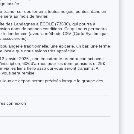
ige tassée.
trainer sur des terrains toutes neiges, pentus, dans un
 sera au mois de février.
gîte des Landagnes à ECOLE (73630), qui pourra à
nsion dans de bonnes conditions. Ce qui nous permettra
our le lendemain (avec la méthode CSV (Carto Systémique
s associerons).
e boulangerie traditionnelle, une épicerie, un bar, une ferme
me locale que nous avions très appréciée…
i 12 janvier 2026 ; une encadrante prendra contact avec
inscription, 60€ d'arrhes pour les demi-pensions et 25€
r via les liens hello asso qui vous seront transmis. A
ée vous sera remise.
s lieux de départ seront précisés lorsque le groupe des
près connexion