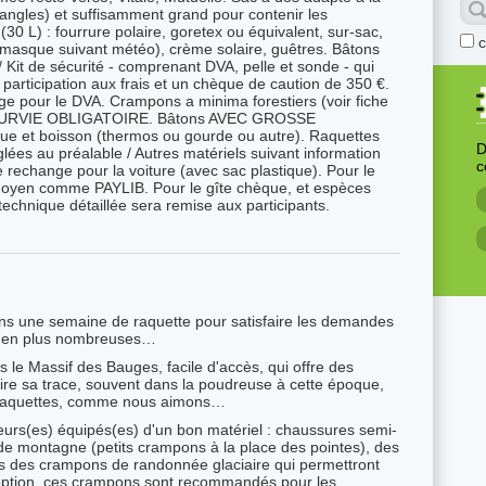
ngles) et suffisamment grand pour contenir les
 (30 L) : fourrure polaire, goretex ou équivalent, sur-sac,
 (masque suivant météo), crème solaire, guêtres. Bâtons
 Kit de sécurité - comprenant DVA, pelle et sonde - qui
 participation aux frais et un chèque de caution de 350 €.
ge pour le DVA. Crampons a minima forestiers (voir fiche
SURVIE OBLIGATOIRE. Bâtons AVEC GROSSE
 et boisson (thermos ou gourde ou autre). Raquettes
D
ées au préalable / Autres matériels suivant information
c
rechange pour la voiture (avec sac plastique). Pour le
moyen comme PAYLIB. Pour le gîte chèque, et espèces
technique détaillée sera remise aux participants.
s une semaine de raquette pour satisfaire les demandes
us en plus nombreuses…
 le Massif des Bauges, facile d'accès, qui offre des
 faire sa trace, souvent dans la poudreuse à cette époque,
 raquettes, comme nous aimons…
urs(es) équipés(es) d'un bon matériel : chaussures semi-
 de montagne (petits crampons à la place des pointes), des
s des crampons de randonnée glaciaire qui permettront
option, ces crampons sont recommandés pour les