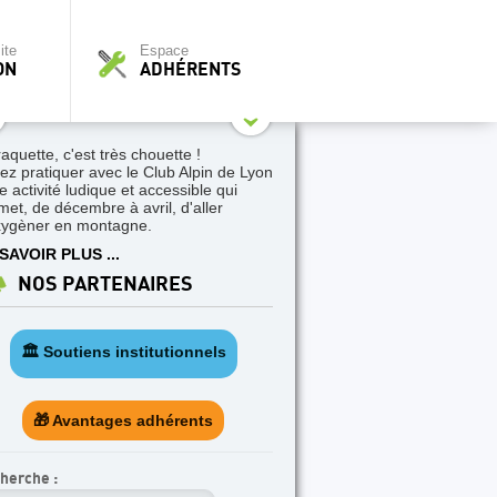
ite
Espace
ON
ADHÉRENTS
raquette, c'est très chouette !
ez pratiquer avec le Club Alpin de Lyon
e activité ludique et accessible qui
met, de décembre à avril, d'aller
xygèner en montagne.
SAVOIR PLUS ...
NOS PARTENAIRES
🏛️ Soutiens institutionnels
🎁 Avantages adhérents
herche :