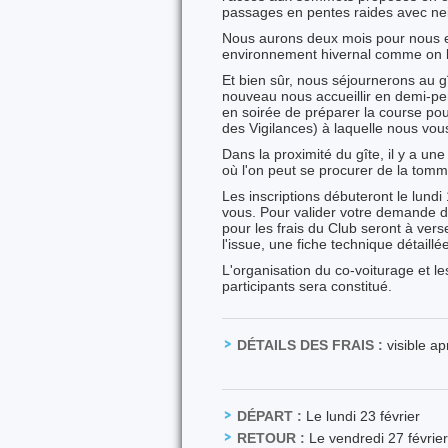
passages en pentes raides avec ne
Nous aurons deux mois pour nous en
environnement hivernal comme on le
Et bien sûr, nous séjournerons au 
nouveau nous accueillir en demi-pe
en soirée de préparer la course p
des Vigilances) à laquelle nous vou
Dans la proximité du gîte, il y a un
où l'on peut se procurer de la tom
Les inscriptions débuteront le lund
vous. Pour valider votre demande d'
pour les frais du Club seront à verse
l'issue, une fiche technique détaill
L'organisation du co-voiturage et le
participants sera constitué.
DÉTAILS DES FRAIS :
visible a
DÉPART :
Le lundi 23 février
RETOUR :
Le vendredi 27 février