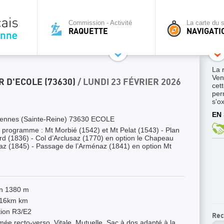
Commission - Activité
La carte du s
RAQUETTE
NAVIGATI
La 
Ven
 D'ECOLE (73630)
/ LUNDI 23 FÉVRIER 2026
cett
per
s'o
EN 
ennes (Sainte-Reine) 73630 ECOLE
programme : Mt Morbié (1542) et Mt Pelat (1543) - Plan
rd (1836) - Col d’Arclusaz (1770) en option le Chapeau
az (1845) - Passage de l’Arménaz (1841) en option Mt
on 1380 m
 16km km
ion R3/E2
Rec
e recto-verso, Vitale, Mutuelle. Sac à dos adapté à la