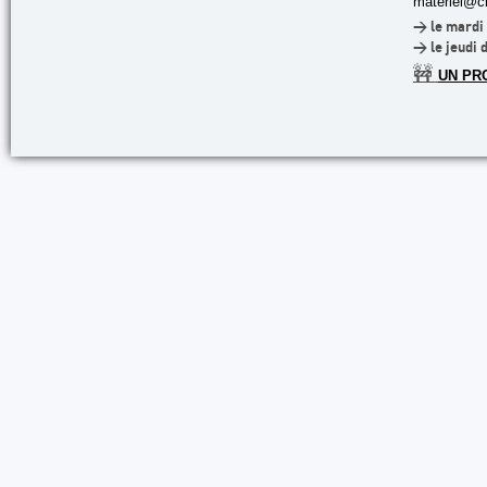
materiel@cl
> le mardi 
> le jeudi 
🚧
UN PR