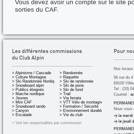
Vous devez avoir un compte sur le site po
sorties du CAF.
Les différentes commissions
Pour no
du Club Alpin
Nos locaux 
> Alpinisme / Cascade
> Randonnée
> Culture Montagne
> Raquette
56 rue du 4
> Ski Randonnée Nordique
> Ski de randonnée
69100 Ville
> Snowboard alpin
> Ski de piste
Tel : (33) 0
> Publics éloignés
> Ski de fond
> Marche nordique
> Trail
Courriel :
ac
> Jeunes
> Via ferrata
> Mini CAF
> VTT Vélo de montagne
PERMANEN
> Snowboard rando
> Formation / Sécurité
Nous vous a
> Canyon
> Environnement durable
> Escalade
> Vie du club
> le mardi 
> le jeudi 
> Voir les responsables par commission
PERMANE