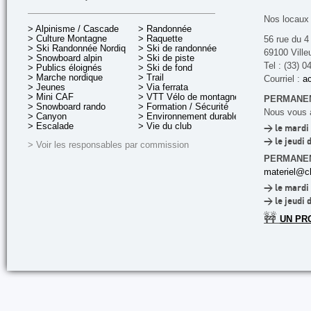
Nos locaux 
> Alpinisme / Cascade
> Randonnée
> Culture Montagne
> Raquette
56 rue du 4
> Ski Randonnée Nordique
> Ski de randonnée
69100 Ville
> Snowboard alpin
> Ski de piste
Tel : (33) 0
> Publics éloignés
> Ski de fond
> Marche nordique
> Trail
Courriel :
ac
> Jeunes
> Via ferrata
> Mini CAF
> VTT Vélo de montagne
PERMANEN
> Snowboard rando
> Formation / Sécurité
Nous vous a
> Canyon
> Environnement durable
> Escalade
> Vie du club
> le mardi 
> le jeudi 
> Voir les responsables par commission
PERMANE
materiel@cl
> le mardi 
> le jeudi 
🚧
UN PR