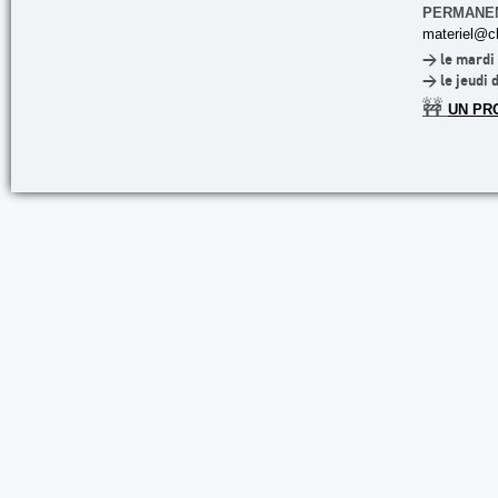
PERMANE
materiel@cl
> le mardi 
> le jeudi 
🚧
UN PR