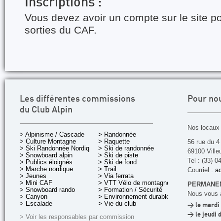
Inscriptions :
Vous devez avoir un compte sur le site po
sorties du CAF.
Les différentes commissions
Pour no
du Club Alpin
Nos locaux 
> Alpinisme / Cascade
> Randonnée
> Culture Montagne
> Raquette
56 rue du 4
> Ski Randonnée Nordique
> Ski de randonnée
69100 Ville
> Snowboard alpin
> Ski de piste
Tel : (33) 0
> Publics éloignés
> Ski de fond
> Marche nordique
> Trail
Courriel :
ac
> Jeunes
> Via ferrata
> Mini CAF
> VTT Vélo de montagne
PERMANEN
> Snowboard rando
> Formation / Sécurité
Nous vous a
> Canyon
> Environnement durable
> Escalade
> Vie du club
> le mardi 
> le jeudi 
> Voir les responsables par commission