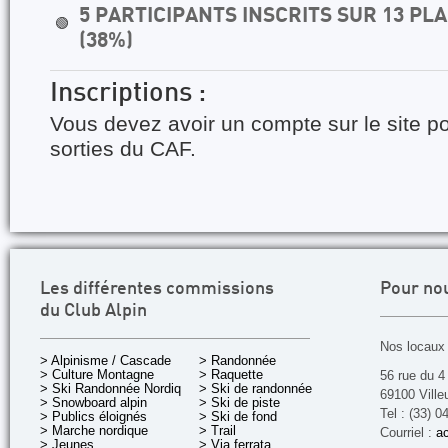
5 PARTICIPANTS INSCRITS SUR 13 P
🟢
(38%)
Inscriptions :
Vous devez avoir un compte sur le site po
sorties du CAF.
Les différentes commissions
Pour no
du Club Alpin
Nos locaux 
> Alpinisme / Cascade
> Randonnée
> Culture Montagne
> Raquette
56 rue du 4
> Ski Randonnée Nordique
> Ski de randonnée
69100 Ville
> Snowboard alpin
> Ski de piste
Tel : (33) 0
> Publics éloignés
> Ski de fond
> Marche nordique
> Trail
Courriel :
ac
> Jeunes
> Via ferrata