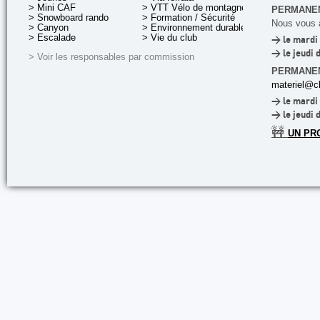
> Mini CAF
> VTT Vélo de montagne
PERMANEN
> Snowboard rando
> Formation / Sécurité
Nous vous a
> Canyon
> Environnement durable
> Escalade
> Vie du club
> le mardi 
> le jeudi 
> Voir les responsables par commission
PERMANE
materiel@cl
> le mardi 
> le jeudi 
🚧
UN PR