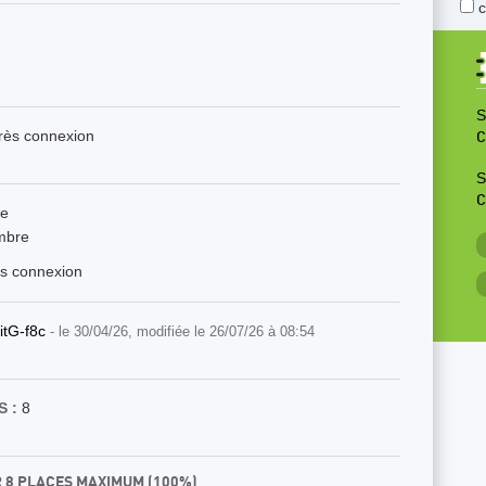
S
près connexion
C
S
C
re
mbre
ès connexion
itG-f8c
- le 30/04/26, modifiée le 26/07/26 à 08:54
 :
8
R 8 PLACES MAXIMUM (100%)