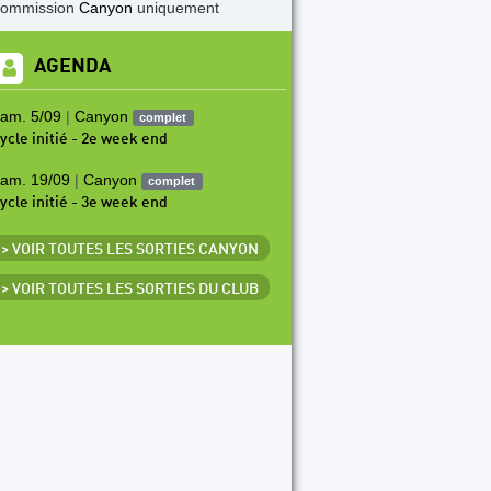
commission
Canyon
uniquement
AGENDA
am. 5/09
|
Canyon
complet
ycle initié - 2e week end
am. 19/09
|
Canyon
complet
ycle initié - 3e week end
> VOIR TOUTES LES SORTIES CANYON
> VOIR TOUTES LES SORTIES DU CLUB