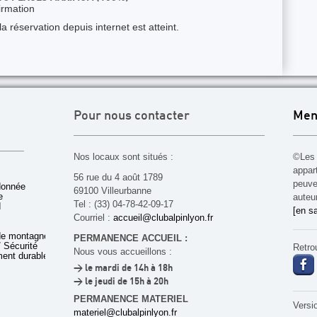
irmation
 réservation depuis internet est atteint.
Pour nous contacter
Men
Nos locaux sont situés :
©Les 
appar
56 rue du 4 août 1789
peuven
donnée
69100 Villeurbanne
e
auteu
Tel : (33) 04-78-42-09-17
d
[en sa
Courriel :
accueil@clubalpinlyon.fr
de montagne
PERMANENCE ACCUEIL :
 Sécurité
Retro
Nous vous accueillons :
ent durable
> le mardi de 14h à 18h
> le jeudi de 15h à 20h
PERMANENCE MATERIEL
Versi
materiel@clubalpinlyon.fr