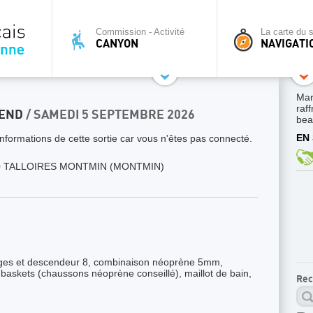
Commission - Activité
La carte du s
CANYON
NAVIGATI
Mar
raf
 END
/ SAMEDI 5 SEPTEMBRE 2026
bea
EN 
nformations de cette sortie car vous n'êtes pas connecté.
 TALLOIRES MONTMIN (MONTMIN)
nges et descendeur 8, combinaison néoprène 5mm,
askets (chaussons néoprène conseillé), maillot de bain,
Rec