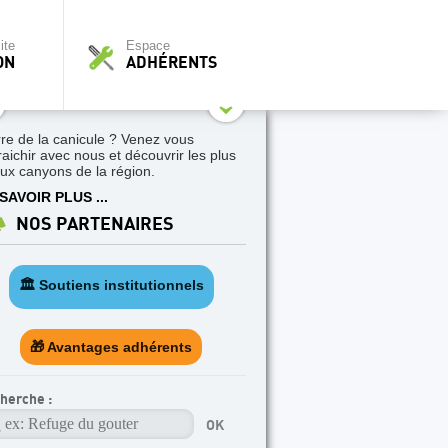
ite
Espace
ON
ADHÉRENTS
re de la canicule ? Venez vous
fraichir avec nous et découvrir les plus
ux canyons de la région.
SAVOIR PLUS ...
NOS PARTENAIRES
🏛️ Soutiens institutionnels
🎁 Avantages adhérents
herche :