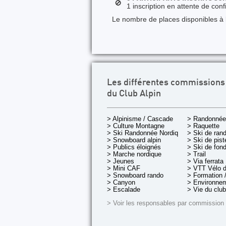
🚫
1 inscription en attente de conf
Le nombre de places disponibles à la
Les différentes commissions
du Club Alpin
> Alpinisme / Cascade
> Randonnée
> Culture Montagne
> Raquette
> Ski Randonnée Nordique
> Ski de ran
> Snowboard alpin
> Ski de pist
> Publics éloignés
> Ski de fon
> Marche nordique
> Trail
> Jeunes
> Via ferrata
> Mini CAF
> VTT Vélo 
> Snowboard rando
> Formation /
> Canyon
> Environnem
> Escalade
> Vie du club
> Voir les responsables par commission