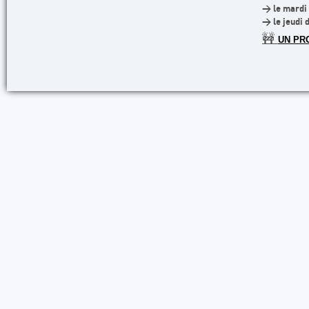
> le mardi 
> le jeudi 
🚧
UN PR