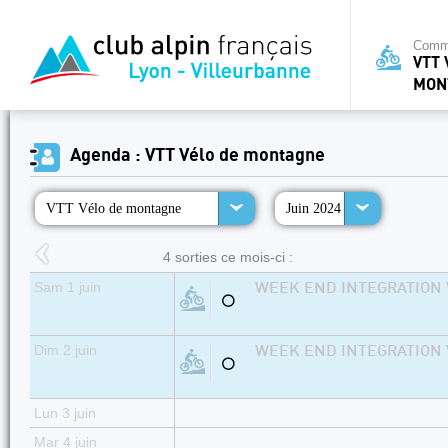
Commi
VTT 
MON
Agenda : VTT Vélo de montagne
VTT Vélo de montagne
Juin 2024
4 sorties ce mois-ci :
Sam 1 juin
WEEK END INTEGRATION V
⚪
Dim 2 juin
WEEK END INTEGRATION V
⚪
Lun 3 juin
Mar 4 juin