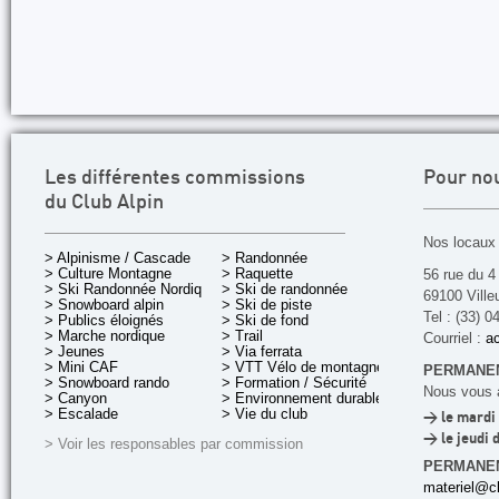
Les différentes commissions
Pour no
du Club Alpin
Nos locaux 
> Alpinisme / Cascade
> Randonnée
> Culture Montagne
> Raquette
56 rue du 4
> Ski Randonnée Nordique
> Ski de randonnée
69100 Ville
> Snowboard alpin
> Ski de piste
Tel : (33) 0
> Publics éloignés
> Ski de fond
> Marche nordique
> Trail
Courriel :
ac
> Jeunes
> Via ferrata
> Mini CAF
> VTT Vélo de montagne
PERMANEN
> Snowboard rando
> Formation / Sécurité
Nous vous a
> Canyon
> Environnement durable
> Escalade
> Vie du club
> le mardi 
> le jeudi 
> Voir les responsables par commission
PERMANE
materiel@cl