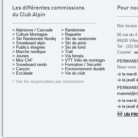
Les différentes commissions
Pour no
du Club Alpin
Nos locaux 
> Alpinisme / Cascade
> Randonnée
> Culture Montagne
> Raquette
56 rue du 4
> Ski Randonnée Nordique
> Ski de randonnée
69100 Ville
> Snowboard alpin
> Ski de piste
Tel : (33) 0
> Publics éloignés
> Ski de fond
> Marche nordique
> Trail
Courriel :
ac
> Jeunes
> Via ferrata
> Mini CAF
> VTT Vélo de montagne
PERMANEN
> Snowboard rando
> Formation / Sécurité
Nous vous a
> Canyon
> Environnement durable
> Escalade
> Vie du club
> le mardi 
> le jeudi 
> Voir les responsables par commission
PERMANE
materiel@cl
> le mardi 
> le jeudi 
🚧
UN PR