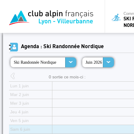
Commi
SKI
NOR
Agenda : Ski Randonnée Nordique
Ski Randonnée Nordique
Juin 2026
0 sortie ce mois-ci :
Lun 1 juin
Mar 2 juin
Mer 3 juin
Jeu 4 juin
Ven 5 juin
Sam 6 juin