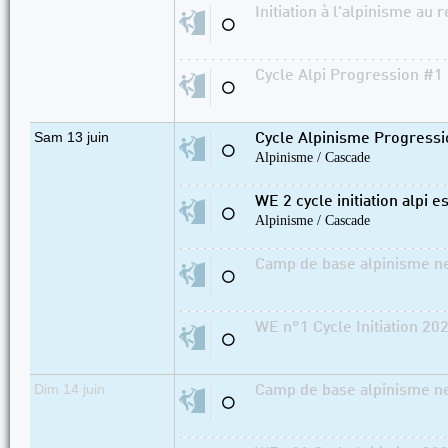
Initiation à l'alpinisme au 
⚪
Cycle Alpi Progression #1 
⚪
Sam 13 juin
Cycle Alpinisme Progressi
⚪
Alpinisme / Cascade
WE 2 cycle initiation alpi es
⚪
Alpinisme / Cascade
Camp de base alpinisme nei
⚪
WE n°1 Cycle Initiation 202
⚪
Dim 14 juin
Camp de base alpinisme nei
⚪