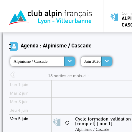
Commi
ALPI
CAS
Agenda : Alpinisme / Cascade
Alpinisme / Cascade
Juin 2026
13 sorties ce mois-ci :
Lun 1 juin
Mar 2 juin
Mer 3 juin
Jeu 4 juin
Ven 5 juin
Cycle formation-validation
⚪
(complet) [jour 1]
Alpinisme / Cascade