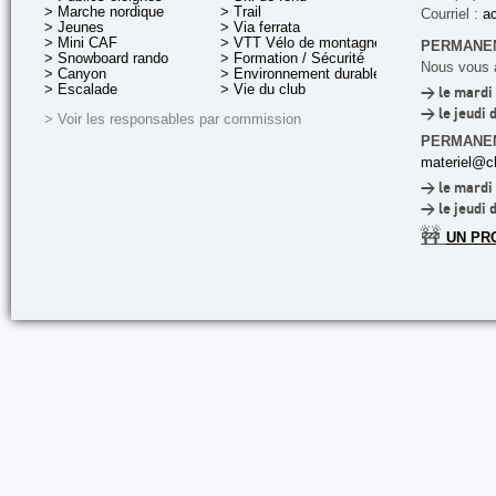
> Marche nordique
> Trail
Courriel :
ac
> Jeunes
> Via ferrata
> Mini CAF
> VTT Vélo de montagne
PERMANEN
> Snowboard rando
> Formation / Sécurité
Nous vous a
> Canyon
> Environnement durable
> Escalade
> Vie du club
> le mardi 
> le jeudi 
> Voir les responsables par commission
PERMANE
materiel@cl
> le mardi 
> le jeudi 
🚧
UN PR