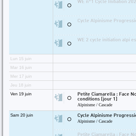
WE n°1 Cycle Initiation 202
⚪
Cycle Alpinisme Progressi
⚪
WE 2 cycle initiation alpi es
⚪
Lun 15 juin
Mar 16 juin
Mer 17 juin
Jeu 18 juin
Ven 19 juin
Petite Ciamarella : Face 
⚪
conditions [jour 1]
Alpinisme / Cascade
Sam 20 juin
Cycle Alpinisme Progressi
⚪
Alpinisme / Cascade
Petite Ciamarella : Face 