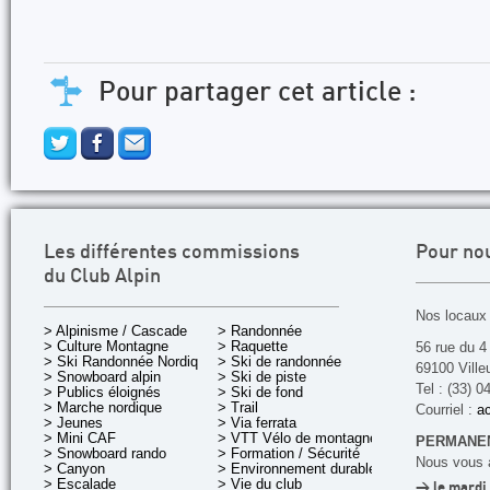
Pour partager cet article :
Les différentes commissions
Pour no
du Club Alpin
Nos locaux 
> Alpinisme / Cascade
> Randonnée
> Culture Montagne
> Raquette
56 rue du 4
> Ski Randonnée Nordique
> Ski de randonnée
69100 Ville
> Snowboard alpin
> Ski de piste
Tel : (33) 0
> Publics éloignés
> Ski de fond
> Marche nordique
> Trail
Courriel :
ac
> Jeunes
> Via ferrata
> Mini CAF
> VTT Vélo de montagne
PERMANEN
> Snowboard rando
> Formation / Sécurité
Nous vous a
> Canyon
> Environnement durable
> Escalade
> Vie du club
> le mardi 