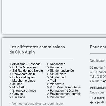
Les différentes commissions
Pour no
du Club Alpin
Nos locaux 
> Alpinisme / Cascade
> Randonnée
> Culture Montagne
> Raquette
56 rue du 4
> Ski Randonnée Nordique
> Ski de randonnée
69100 Ville
> Snowboard alpin
> Ski de piste
Tel : (33) 0
> Publics éloignés
> Ski de fond
> Marche nordique
> Trail
Courriel :
ac
> Jeunes
> Via ferrata
> Mini CAF
> VTT Vélo de montagne
PERMANEN
> Snowboard rando
> Formation / Sécurité
Nous vous a
> Canyon
> Environnement durable
> Escalade
> Vie du club
> le mardi 
> le jeudi 
> Voir les responsables par commission