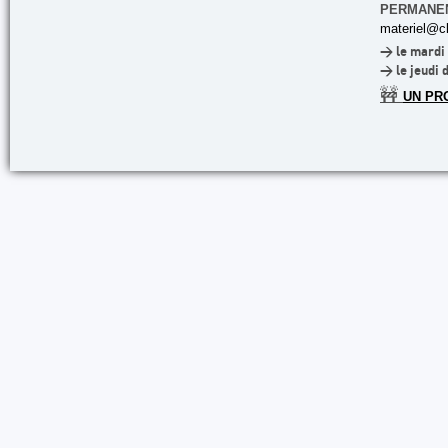
PERMANE
materiel@cl
> le mardi 
> le jeudi 
🚧
UN PR