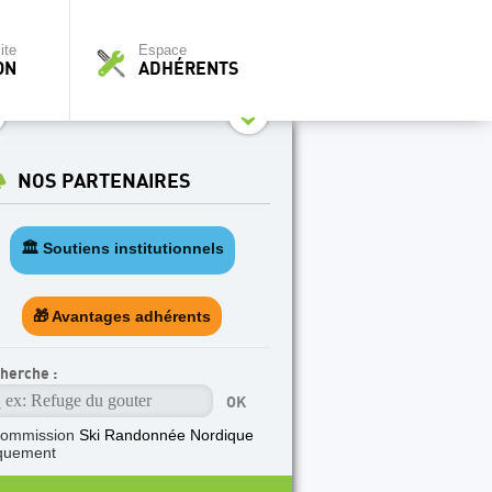
ite
Espace
ON
ADHÉRENTS
NOS PARTENAIRES
🏛️ Soutiens institutionnels
🎁 Avantages adhérents
herche :
commission
Ski Randonnée Nordique
quement