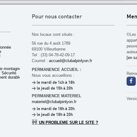
Pour nous contacter
Men
Nos locaux sont situés :
©Les 
appar
56 rue du 4 août 1789
peuven
donnée
69100 Villeurbanne
e
auteu
Tel : (33) 04-78-42-09-17
d
[en sa
Courriel :
accueil@clubalpinlyon.fr
de montagne
PERMANENCE ACCUEIL :
 Sécurité
Retro
Nous vous accueillons :
ent durable
> le mardi de 14h à 18h
> le jeudi de 15h à 20h
PERMANENCE MATERIEL
Versi
materiel@clubalpinlyon.fr
> le mardi de 18h à 20h
> le jeudi de 18h à 20h
🚧
UN PROBLEME SUR LE SITE ?