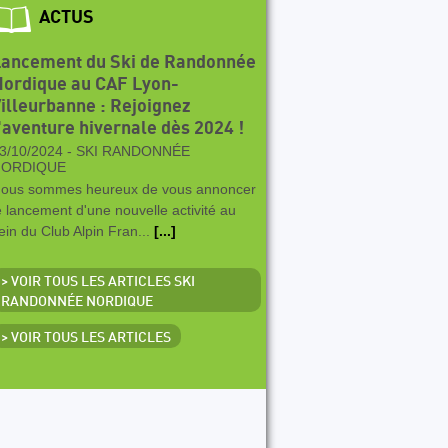
ACTUS
Lancement du Ski de Randonnée
ordique au CAF Lyon-
illeurbanne : Rejoignez
'aventure hivernale dès 2024 !
3/10/2024 -
SKI RANDONNÉE
NORDIQUE
ous sommes heureux de vous annoncer
e lancement d'une nouvelle activité au
ein du Club Alpin Fran...
[...]
> VOIR TOUS LES ARTICLES SKI
RANDONNÉE NORDIQUE
> VOIR TOUS LES ARTICLES