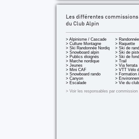
Les différentes commissions
du Club Alpin
> Alpinisme / Cascade
> Randonnée
> Culture Montagne
> Raquette
> Ski Randonnée Nordique
> Ski de ran
> Snowboard alpin
> Ski de pist
> Publics éloignés
> Ski de fon
> Marche nordique
> Trail
> Jeunes
> Via ferrata
> Mini CAF
> VTT Vélo 
> Snowboard rando
> Formation /
> Canyon
> Environnem
> Escalade
> Vie du club
> Voir les responsables par commission