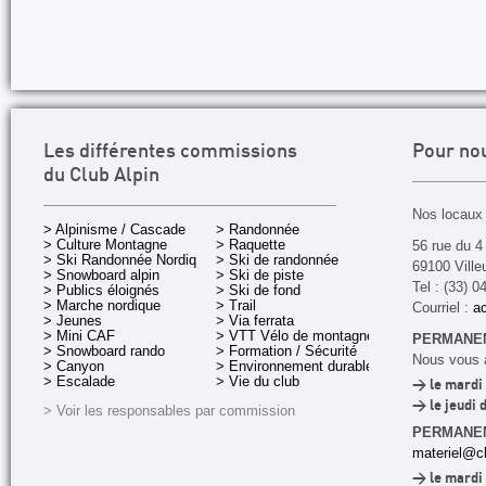
Les différentes commissions
Pour no
du Club Alpin
Nos locaux 
> Alpinisme / Cascade
> Randonnée
> Culture Montagne
> Raquette
56 rue du 4
> Ski Randonnée Nordique
> Ski de randonnée
69100 Ville
> Snowboard alpin
> Ski de piste
Tel : (33) 0
> Publics éloignés
> Ski de fond
> Marche nordique
> Trail
Courriel :
ac
> Jeunes
> Via ferrata
> Mini CAF
> VTT Vélo de montagne
PERMANEN
> Snowboard rando
> Formation / Sécurité
Nous vous a
> Canyon
> Environnement durable
> Escalade
> Vie du club
> le mardi 
> le jeudi 
> Voir les responsables par commission
PERMANE
materiel@cl
> le mardi 