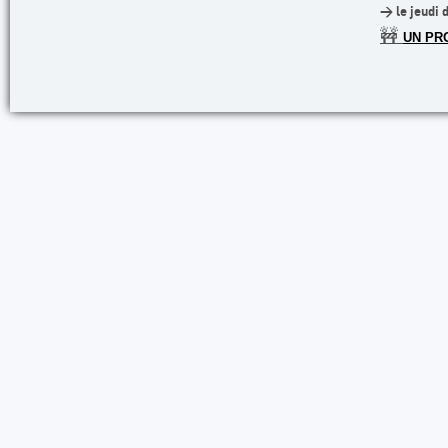
> le jeudi 
🚧
UN PR