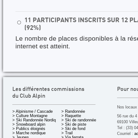
11 PARTICIPANTS INSCRITS SUR 12 
⚪
(92%)
Le nombre de places disponibles à la rés
internet est atteint.
Les différentes commissions
Pour no
du Club Alpin
Nos locaux 
> Alpinisme / Cascade
> Randonnée
> Culture Montagne
> Raquette
56 rue du 4
> Ski Randonnée Nordique
> Ski de randonnée
69100 Ville
> Snowboard alpin
> Ski de piste
Tel : (33) 0
> Publics éloignés
> Ski de fond
> Marche nordique
> Trail
Courriel :
ac
> Jeunes
> Via ferrata