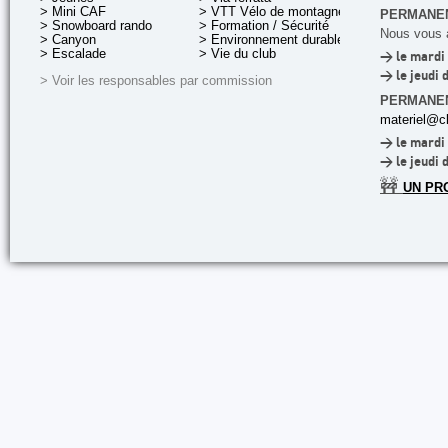
> Mini CAF
> VTT Vélo de montagne
PERMANEN
> Snowboard rando
> Formation / Sécurité
Nous vous a
> Canyon
> Environnement durable
> Escalade
> Vie du club
> le mardi 
> le jeudi 
> Voir les responsables par commission
PERMANE
materiel@cl
> le mardi 
> le jeudi 
🚧
UN PR