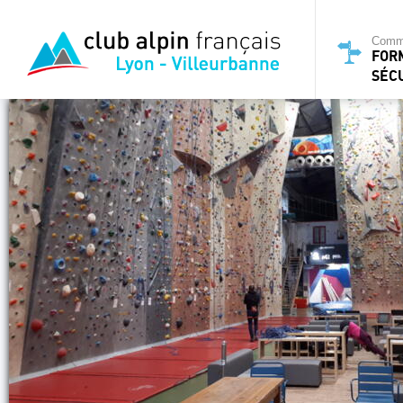
Commi
FOR
SÉC