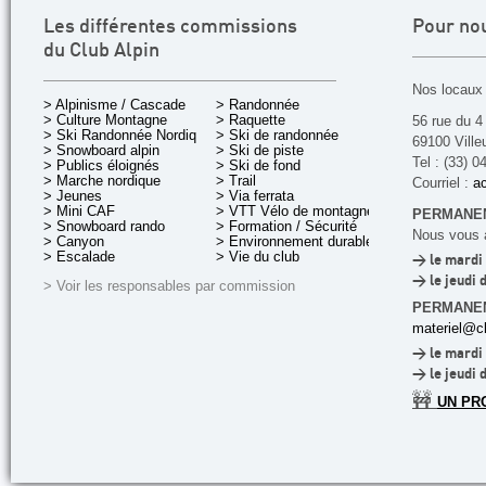
Les différentes commissions
Pour no
du Club Alpin
Nos locaux 
> Alpinisme / Cascade
> Randonnée
> Culture Montagne
> Raquette
56 rue du 4
> Ski Randonnée Nordique
> Ski de randonnée
69100 Ville
> Snowboard alpin
> Ski de piste
Tel : (33) 0
> Publics éloignés
> Ski de fond
> Marche nordique
> Trail
Courriel :
ac
> Jeunes
> Via ferrata
> Mini CAF
> VTT Vélo de montagne
PERMANEN
> Snowboard rando
> Formation / Sécurité
Nous vous a
> Canyon
> Environnement durable
> Escalade
> Vie du club
> le mardi 
> le jeudi 
> Voir les responsables par commission
PERMANE
materiel@cl
> le mardi 
> le jeudi 
🚧
UN PR