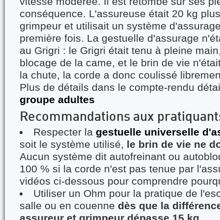
vitesse modérée. Il est retombé sur ses p
conséquence. L'assureuse était 20 kg plus
grimpeur et utilisait un système d'assurage
première fois. La gestuelle d'assurage n'ét
au Grigri : le Grigri était tenu à pleine ma
blocage de la came, et le brin de vie n'étai
la chute, la corde a donc coulissé librement
Plus de détails dans le compte-rendu détai
groupe adultes
Recommandations aux pratiquants
Respecter la
gestuelle universelle d'
soit le système utilisé,
le brin de vie ne d
Aucun système dit autofreinant ou autobloq
100 % si la corde n'est pas tenue par l'assu
vidéos ci-dessous pour comprendre pourq
Utiliser un Ohm pour la pratique de l'es
salle ou en couenne
dès que la différenc
assureur et grimpeur dépasse 15 kg.