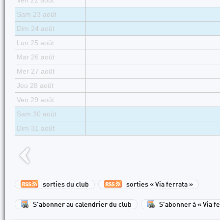
Ven 22 août
Sam 23 août
Dim 24 août
Lun 25 août
Mar 26 août
Mer 27 août
Jeu 28 août
Ven 29 août
Sam 30 août
Dim 31 août
sorties du club
sorties « Via ferrata »
S'abonner au calendrier du club
S'abonner à « Via fe