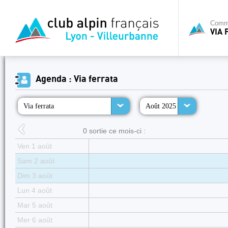
Commi
VIA 
Agenda : Via ferrata
Via ferrata
Août 2025
0 sortie ce mois-ci :
Ven 1 août
Sam 2 août
Dim 3 août
Lun 4 août
Mar 5 août
Mer 6 août