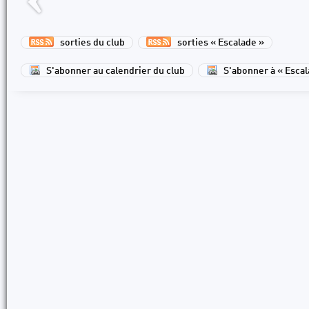
sorties du club
sorties « Escalade »
S'abonner au calendrier du club
S'abonner à « Escal