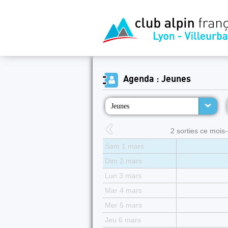
Agenda : Jeunes
Jeunes
2 sorties ce mois-c
Sam 1 mars
Dim 2 mars
Lun 3 mars
Mar 4 mars
Mer 5 mars
Jeu 6 mars