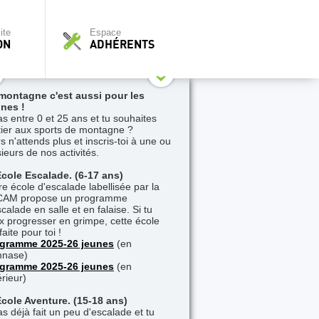
ite
Espace
ON
ADHÉRENTS
montagne c'est aussi pour les
nes !
as entre 0 et 25 ans et tu souhaites
nitier aux sports de montagne ?
s n'attends plus et inscris-toi à une ou
sieurs de nos activités.
Ecole Escalade. (6-17 ans)
re école d'escalade labellisée par la
AM propose un programme
calade en salle et en falaise. Si tu
x progresser en grimpe, cette école
faite pour toi !
gramme 2025-26 jeunes
(en
nase)
gramme 2025-26 jeunes
(en
érieur)
Ecole Aventure. (15-18 ans)
as déjà fait un peu d'escalade et tu