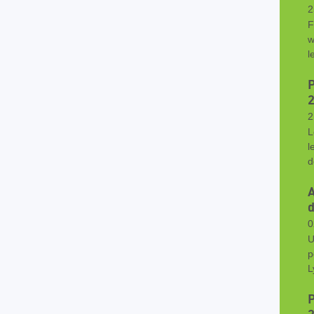
2
F
w
l
2
L
l
d
A
d
0
U
p
L