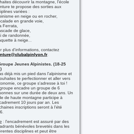
haites découvrir la montagne, l'école
nture te propose des sorties aux
iplines variées :
lpinisme en neige ou en rocher,
scalade en grande voie,
a Ferrata,
ascade de glace,
ki de randonnée,
aquette à neige...
r plus d'informations, contactez
nture@clubalpinlyon.fr
.
Groupe Jeunes Alpinistes. (18-25
)
as déjà mis un pied dans l'alpinisme et
souhaites te perfectionner et aller vers
utonomie, ce groupe s'adresse à toi !
groupe encadre un groupe de 6
sonnes sur une durée de deux ans. Un
de de haute montagne participe à
ncadrement 10 jours par an. Les
chaines inscriptions seront à l'été
6.
e
: l'encadrement est assuré par des
adrants bénévoles brevetés dans les
érentes disciplines et peut être