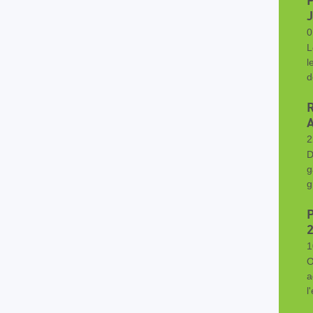
0
L
l
d
2
D
g
g
2
1
O
a
l