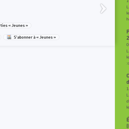
1
L
l
h
ies « Jeunes »
S'abonner à « Jeunes »
0
L
l
:
C
d
1
L
d
l
É
(