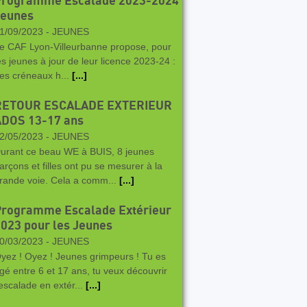
Programme Escalade 2023-2024
Jeunes
1/09/2023 -
JEUNES
e CAF Lyon-Villeurbanne propose, pour
es jeunes à jour de leur licence 2023-24 :
es créneaux h...
[...]
RETOUR ESCALADE EXTERIEUR
ADOS 13-17 ans
2/05/2023 -
JEUNES
urant ce beau WE à BUIS, 8 jeunes
arçons et filles ont pu se mesurer à la
rande voie. Cela a comm...
[...]
Programme Escalade Extérieur
023 pour les Jeunes
0/03/2023 -
JEUNES
yez ! Oyez ! Jeunes grimpeurs ! Tu es
gé entre 6 et 17 ans, tu veux découvrir
'escalade en extér...
[...]