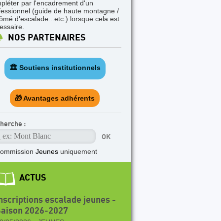
pléter par l'encadrement d'un
fessionnel (guide de haute montagne /
lômé d'escalade...etc.) lorsque cela est
essaire.
NOS PARTENAIRES
🏛️ Soutiens institutionnels
🎁 Avantages adhérents
herche :
commission
Jeunes
uniquement
ACTUS
nscriptions escalade jeunes -
Saison 2026-2027