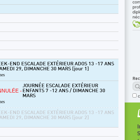
com
pro
dip
néc
EK-END ESCALADE EXTÉRIEUR ADOS 13 -17 ANS
SAMEDI 29, DIMANCHE 30 MARS [jour 1]
nes
Rec
JOURNÉE ESCALADE EXTÉRIEUR
NNULÉE -
ENFANTS 7 -12 ANS / DIMANCHE 30
MARS
nes
EK-END ESCALADE EXTÉRIEUR ADOS 13 -17 ANS
SAMEDI 29, DIMANCHE 30 MARS [jour 2]
I