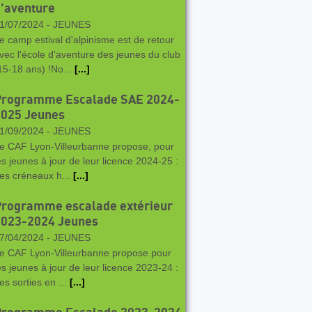
'aventure
1/07/2024 -
JEUNES
e camp estival d'alpinisme est de retour
vec l'école d'aventure des jeunes du club
15-18 ans) !No...
[...]
Programme Escalade SAE 2024-
2025 Jeunes
1/09/2024 -
JEUNES
e CAF Lyon-Villeurbanne propose, pour
es jeunes à jour de leur licence 2024-25 :
es créneaux h...
[...]
Programme escalade extérieur
2023-2024 Jeunes
7/04/2024 -
JEUNES
e CAF Lyon-Villeurbanne propose pour
es jeunes à jour de leur licence 2023-24 :
es sorties en ...
[...]