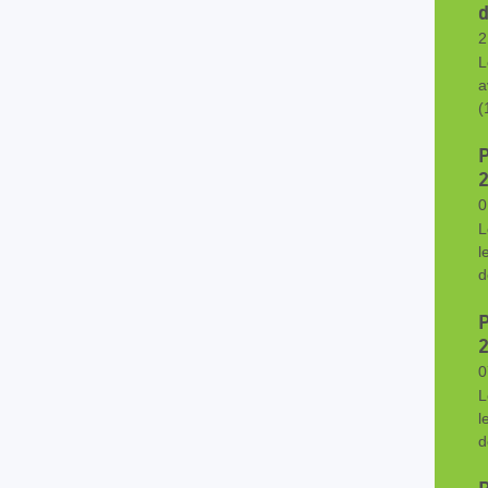
d
2
L
a
(
0
L
l
d
0
L
l
d