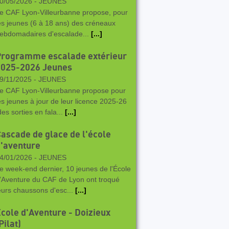
0/05/2026 -
JEUNES
e CAF Lyon-Villeurbanne propose, pour
es jeunes (6 à 18 ans) des créneaux
ebdomadaires d'escalade...
[...]
Programme escalade extérieur
2025-2026 Jeunes
9/11/2025 -
JEUNES
e CAF Lyon-Villeurbanne propose pour
es jeunes à jour de leur licence 2025-26
des sorties en fala...
[...]
ascade de glace de l'école
'aventure
4/01/2026 -
JEUNES
e week-end dernier, 10 jeunes de l'École
’Aventure du CAF de Lyon ont troqué
eurs chaussons d'esc...
[...]
cole d'Aventure - Doizieux
Pilat)