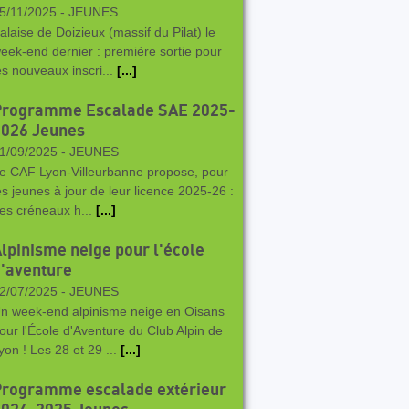
5/11/2025 -
JEUNES
alaise de Doizieux (massif du Pilat) le
eek-end dernier : première sortie pour
es nouveaux inscri...
[...]
Programme Escalade SAE 2025-
2026 Jeunes
1/09/2025 -
JEUNES
e CAF Lyon-Villeurbanne propose, pour
es jeunes à jour de leur licence 2025-26 :
es créneaux h...
[...]
lpinisme neige pour l'école
'aventure
2/07/2025 -
JEUNES
n week-end alpinisme neige en Oisans
our l'École d'Aventure du Club Alpin de
yon ! Les 28 et 29 ...
[...]
Programme escalade extérieur