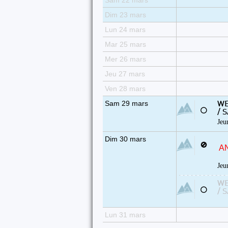
Sam 22 mars
Dim 23 mars
Lun 24 mars
Mar 25 mars
Mer 26 mars
Jeu 27 mars
Ven 28 mars
Sam 29 mars
WE
⚪
/ 
Jeu
Dim 30 mars
🚫
A
Jeu
WE
⚪
/ 
Lun 31 mars