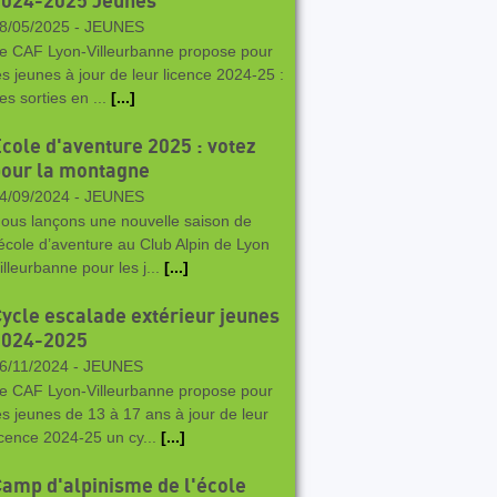
2024-2025 Jeunes
8/05/2025 -
JEUNES
e CAF Lyon-Villeurbanne propose pour
es jeunes à jour de leur licence 2024-25 :
es sorties en ...
[...]
cole d'aventure 2025 : votez
our la montagne
4/09/2024 -
JEUNES
ous lançons une nouvelle saison de
’école d’aventure au Club Alpin de Lyon
illeurbanne pour les j...
[...]
ycle escalade extérieur jeunes
2024-2025
6/11/2024 -
JEUNES
e CAF Lyon-Villeurbanne propose pour
es jeunes de 13 à 17 ans à jour de leur
icence 2024-25 un cy...
[...]
amp d'alpinisme de l'école