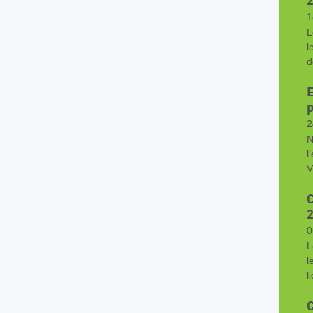
1
L
l
d
E
p
2
N
l
V
C
0
L
l
l
C