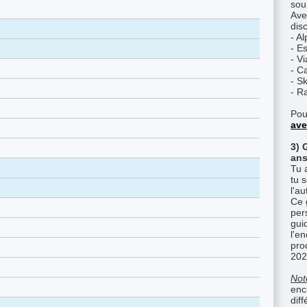
sou
Ave
disc
- A
- E
- Vi
- C
- S
- R
Pou
ave
3) 
ans
Tu 
tu 
l'a
Ce 
per
gui
l'e
pro
202
Not
enc
diff