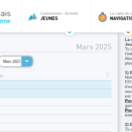
Commission - Activité
La carte du s
JEUNES
NAVIGATI
La 
Jeu
Mars 2025
Tu 
t'i
Alor
Mars 2025
plu
1) 
i :
Not
FFC
d'es
veu
est 
Pro
gym
Pro
ext
2) 
Tu 