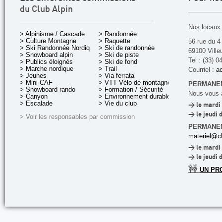
du Club Alpin
Nos locaux 
> Alpinisme / Cascade
> Randonnée
> Culture Montagne
> Raquette
56 rue du 4
> Ski Randonnée Nordique
> Ski de randonnée
69100 Ville
> Snowboard alpin
> Ski de piste
Tel : (33) 0
> Publics éloignés
> Ski de fond
> Marche nordique
> Trail
Courriel :
ac
> Jeunes
> Via ferrata
> Mini CAF
> VTT Vélo de montagne
PERMANEN
> Snowboard rando
> Formation / Sécurité
Nous vous a
> Canyon
> Environnement durable
> Escalade
> Vie du club
> le mardi 
> le jeudi 
> Voir les responsables par commission
PERMANE
materiel@cl
> le mardi 
> le jeudi 
🚧
UN PR