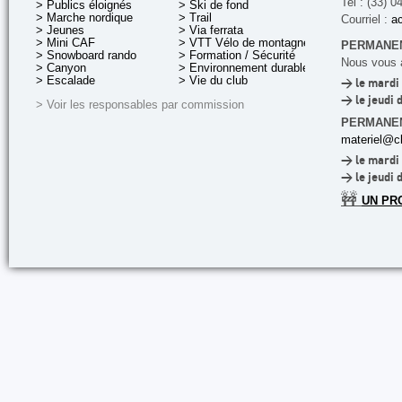
Tel : (33) 0
> Publics éloignés
> Ski de fond
> Marche nordique
> Trail
Courriel :
ac
> Jeunes
> Via ferrata
> Mini CAF
> VTT Vélo de montagne
PERMANEN
> Snowboard rando
> Formation / Sécurité
Nous vous a
> Canyon
> Environnement durable
> Escalade
> Vie du club
> le mardi 
> le jeudi 
> Voir les responsables par commission
PERMANE
materiel@cl
> le mardi 
> le jeudi 
🚧
UN PR