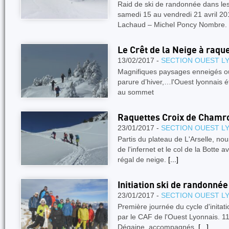
Raid de ski de randonnée dans 
samedi 15 au vendredi 21 avril 20
Lachaud – Michel Poncy Nombre.
Le Crêt de la Neige à raqu
13/02/2017 -
SECTION OUEST L
Magnifiques paysages enneigés où 
parure d’hiver,…l'Ouest lyonnais 
au sommet
Raquettes Croix de Chamr
23/01/2017 -
SECTION OUEST L
Partis du plateau de L'Arselle, nou
de l'infernet et le col de la Botte 
régal de neige.
[...]
Initiation ski de randonnée
23/01/2017 -
SECTION OUEST L
Première journée du cycle d'initat
par le CAF de l'Ouest Lyonnais. 11
Dégaine, accompagnés.
[...]