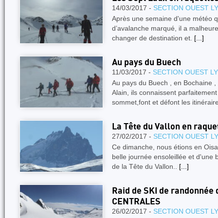
14/03/2017 -
SECTION OUEST L
Après une semaine d'une météo qu
d’avalanche marqué, il a malheure
changer de destination et.
[...]
Au pays du Buech
11/03/2017 -
SECTION OUEST L
Au pays du Buech , en Bochaine , 
Alain, ils connaissent parfaitemen
sommet,font et défont les itinérair
La Tête du Vallon en raque
27/02/2017 -
SECTION OUEST L
Ce dimanche, nous étions en Oisa
belle journée ensoleillée et d'une
de la Tête du Vallon..
[...]
Raid de SKI de randonnée
CENTRALES
26/02/2017 -
SECTION OUEST L