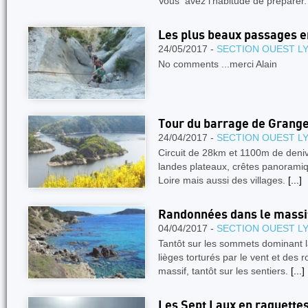
Vous avez l’habitude de préparer
Les plus beaux passages 
24/05/2017 -
SECTION OUEST L
No comments ...merci Alain
Tour du barrage de Grang
24/04/2017 -
SECTION OUEST L
Circuit de 28km et 1100m de deniv
landes plateaux, crêtes panoramiqu
Loire mais aussi des villages.
[...]
Randonnées dans le massif
04/04/2017 -
SECTION OUEST L
Tantôt sur les sommets dominant l
lièges torturés par le vent et des
massif, tantôt sur les sentiers.
[...]
Les Sept Laux en raquette