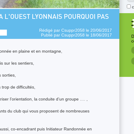
 L'OUEST LYONNAIS POURQUOI PAS
Rédigé par
Csuppr2058
le 20/06/2017
Publié par
Csuppr2058
le 18/06/2017
D
c
donnée en plaine et en montagne,
 sur les sentiers,
 sorties,
trop de difficultés,
er l’orientation, la conduite d’un groupe …. ,
ants du club qui vous proposent de nombreuses
aussi, co-encadrant puis Initiateur Randonnée en