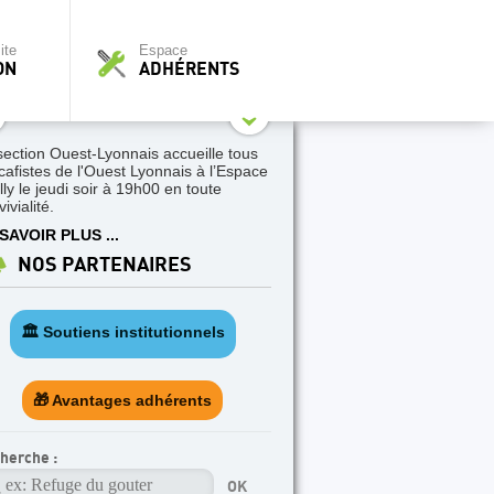
ite
Espace
ON
ADHÉRENTS
section Ouest-Lyonnais accueille tous
 cafistes de l'Ouest Lyonnais à l’Espace
lly le jeudi soir à 19h00 en toute
ivialité.
SAVOIR PLUS ...
NOS PARTENAIRES
🏛️ Soutiens institutionnels
🎁 Avantages adhérents
herche :