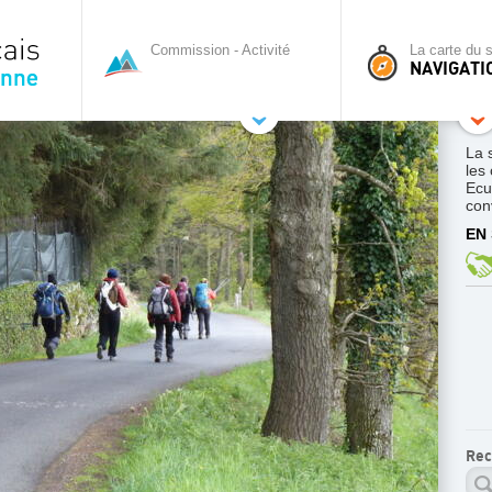
Commission - Activité
La carte du s
NAVIGATI
La 
les
Ecu
conv
EN 
Rec