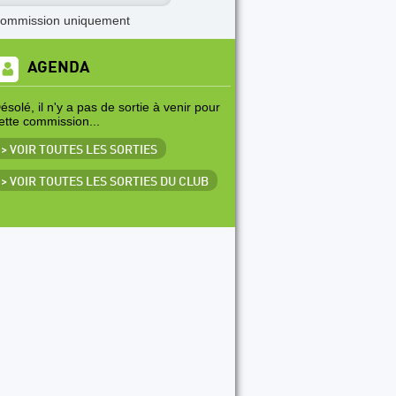
commission
uniquement
AGENDA
ésolé, il n'y a pas de sortie à venir pour
ette commission...
> VOIR TOUTES LES SORTIES
> VOIR TOUTES LES SORTIES DU CLUB