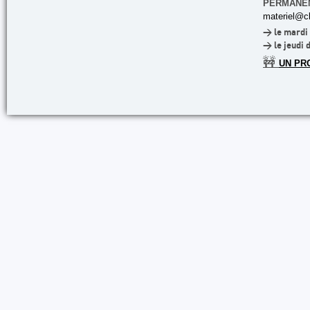
PERMANE
materiel@cl
> le mardi 
> le jeudi 
🚧
UN PR