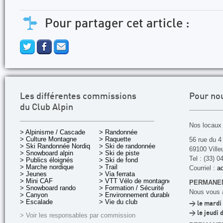
Pour partager cet article :
Les différentes commissions
Pour no
du Club Alpin
Nos locaux 
> Alpinisme / Cascade
> Randonnée
> Culture Montagne
> Raquette
56 rue du 4
> Ski Randonnée Nordique
> Ski de randonnée
69100 Ville
> Snowboard alpin
> Ski de piste
Tel : (33) 0
> Publics éloignés
> Ski de fond
> Marche nordique
> Trail
Courriel :
ac
> Jeunes
> Via ferrata
> Mini CAF
> VTT Vélo de montagne
PERMANEN
> Snowboard rando
> Formation / Sécurité
Nous vous a
> Canyon
> Environnement durable
> Escalade
> Vie du club
> le mardi 
> le jeudi 
> Voir les responsables par commission