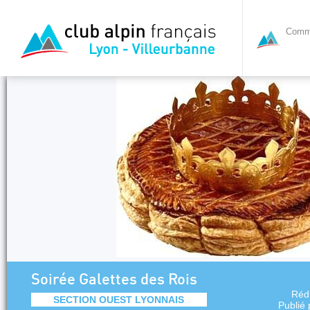
Commi
Soirée Galettes des Rois
Réd
SECTION OUEST LYONNAIS
Publié