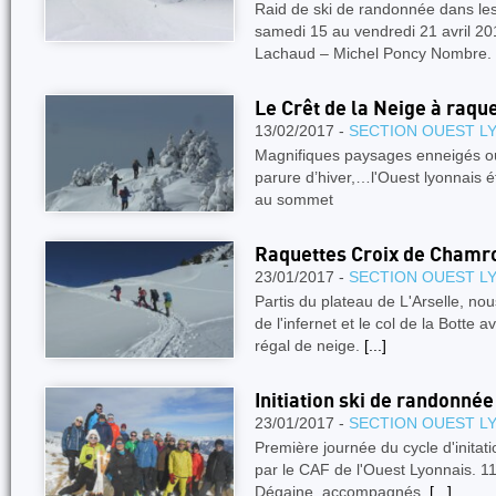
Raid de ski de randonnée dans 
samedi 15 au vendredi 21 avril 20
Lachaud – Michel Poncy Nombre.
Le Crêt de la Neige à raqu
13/02/2017 -
SECTION OUEST L
Magnifiques paysages enneigés où 
parure d’hiver,…l'Ouest lyonnais 
au sommet
Raquettes Croix de Chamr
23/01/2017 -
SECTION OUEST L
Partis du plateau de L'Arselle, nou
de l'infernet et le col de la Botte 
régal de neige.
[...]
Initiation ski de randonnée
23/01/2017 -
SECTION OUEST L
Première journée du cycle d'initat
par le CAF de l'Ouest Lyonnais. 11
Dégaine, accompagnés.
[...]