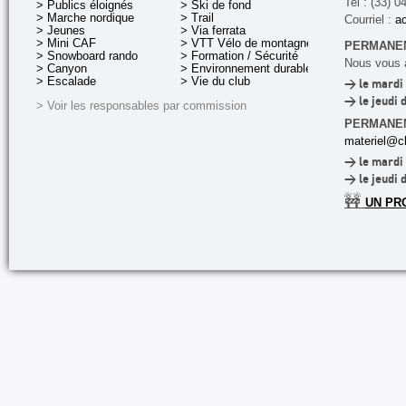
Tel : (33) 0
> Publics éloignés
> Ski de fond
> Marche nordique
> Trail
Courriel :
ac
> Jeunes
> Via ferrata
> Mini CAF
> VTT Vélo de montagne
PERMANEN
> Snowboard rando
> Formation / Sécurité
Nous vous a
> Canyon
> Environnement durable
> Escalade
> Vie du club
> le mardi 
> le jeudi 
> Voir les responsables par commission
PERMANE
materiel@cl
> le mardi 
> le jeudi 
🚧
UN PR