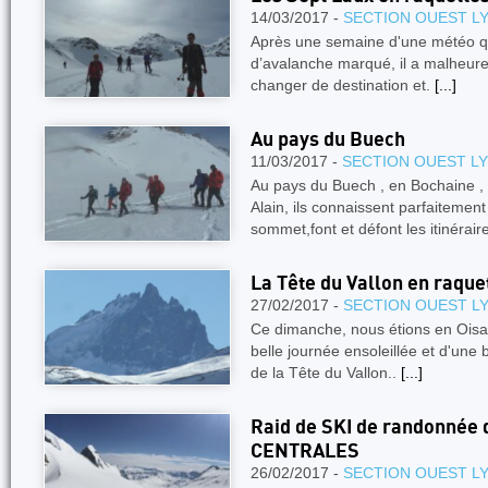
14/03/2017 -
SECTION OUEST L
Après une semaine d'une météo qu
d’avalanche marqué, il a malheure
changer de destination et.
[...]
Au pays du Buech
11/03/2017 -
SECTION OUEST L
Au pays du Buech , en Bochaine , 
Alain, ils connaissent parfaitemen
sommet,font et défont les itinérair
La Tête du Vallon en raque
27/02/2017 -
SECTION OUEST L
Ce dimanche, nous étions en Oisa
belle journée ensoleillée et d'une
de la Tête du Vallon..
[...]
Raid de SKI de randonnée
CENTRALES
26/02/2017 -
SECTION OUEST L