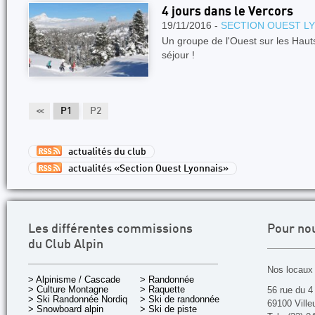
4 jours dans le Vercors
19/11/2016 -
SECTION OUEST L
Un groupe de l'Ouest sur les Haut
séjour !
<<
P1
P2
actualités du club
actualités «Section Ouest Lyonnais»
Les différentes commissions
Pour no
du Club Alpin
Nos locaux 
> Alpinisme / Cascade
> Randonnée
> Culture Montagne
> Raquette
56 rue du 4
> Ski Randonnée Nordique
> Ski de randonnée
69100 Ville
> Snowboard alpin
> Ski de piste