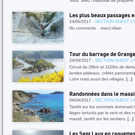
Vous avez l’habitude de préparer
Les plus beaux passages 
24/05/2017 -
SECTION OUEST L
No comments ...merci Alain
Tour du barrage de Grang
24/04/2017 -
SECTION OUEST L
Circuit de 28km et 1100m de deniv
landes plateaux, crêtes panoramiqu
Loire mais aussi des villages.
[...]
Randonnées dans le massif
04/04/2017 -
SECTION OUEST L
Tantôt sur les sommets dominant l
lièges torturés par le vent et des
massif, tantôt sur les sentiers.
[...]
Les Sept Laux en raquette