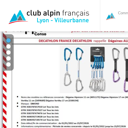
Commi
1
2
3
4
5