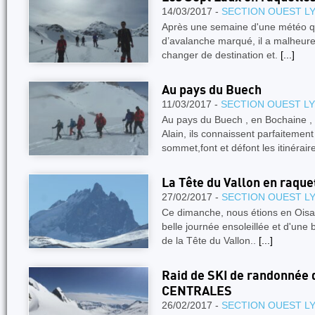
14/03/2017 -
SECTION OUEST L
Après une semaine d'une météo qu
d’avalanche marqué, il a malheure
changer de destination et.
[...]
Au pays du Buech
11/03/2017 -
SECTION OUEST L
Au pays du Buech , en Bochaine , 
Alain, ils connaissent parfaitemen
sommet,font et défont les itinérair
La Tête du Vallon en raque
27/02/2017 -
SECTION OUEST L
Ce dimanche, nous étions en Oisa
belle journée ensoleillée et d'une
de la Tête du Vallon..
[...]
Raid de SKI de randonnée
CENTRALES
26/02/2017 -
SECTION OUEST L