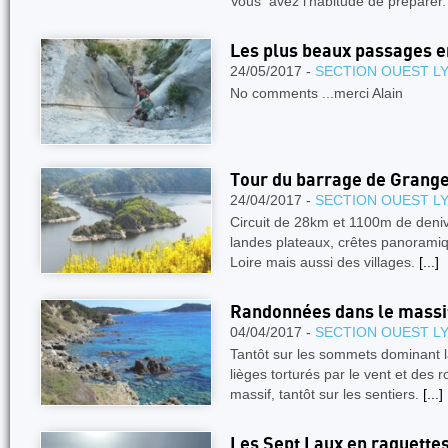
Vous avez l’habitude de préparer
Les plus beaux passages 
24/05/2017 -
SECTION OUEST L
No comments ...merci Alain
Tour du barrage de Grang
24/04/2017 -
SECTION OUEST L
Circuit de 28km et 1100m de deniv
landes plateaux, crêtes panoramiqu
Loire mais aussi des villages.
[...]
Randonnées dans le massif
04/04/2017 -
SECTION OUEST L
Tantôt sur les sommets dominant l
lièges torturés par le vent et des
massif, tantôt sur les sentiers.
[...]
Les Sept Laux en raquette