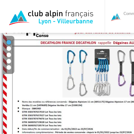
Commi
1
2
3
4
5