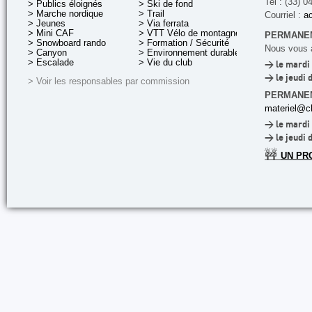
Tel : (33) 0
> Publics éloignés
> Ski de fond
> Marche nordique
> Trail
Courriel :
ac
> Jeunes
> Via ferrata
> Mini CAF
> VTT Vélo de montagne
PERMANEN
> Snowboard rando
> Formation / Sécurité
Nous vous a
> Canyon
> Environnement durable
> Escalade
> Vie du club
> le mardi 
> le jeudi 
> Voir les responsables par commission
PERMANE
materiel@cl
> le mardi 
> le jeudi 
🚧
UN PR