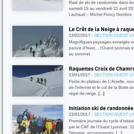
Raid de ski de randonnée dans 
samedi 15 au vendredi 21 avril 20
Lachaud – Michel Poncy Nombre.
Le Crêt de la Neige à raqu
13/02/2017 -
SECTION OUEST L
Magnifiques paysages enneigés où 
parure d’hiver,…l'Ouest lyonnais 
au sommet
Raquettes Croix de Chamr
23/01/2017 -
SECTION OUEST L
Partis du plateau de L'Arselle, nou
de l'infernet et le col de la Botte 
régal de neige.
[...]
Initiation ski de randonnée
23/01/2017 -
SECTION OUEST L
Première journée du cycle d'initat
par le CAF de l'Ouest Lyonnais. 11
Dégaine, accompagnés.
[...]