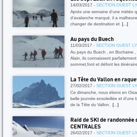
14/03/2017 -
SECTION OUEST L
Après une semaine d'une météo qu
d’avalanche marqué, il a malheure
changer de destination et.
[...]
Au pays du Buech
11/03/2017 -
SECTION OUEST L
Au pays du Buech , en Bochaine , 
Alain, ils connaissent parfaitemen
sommet,font et défont les itinérair
La Tête du Vallon en raque
27/02/2017 -
SECTION OUEST L
Ce dimanche, nous étions en Oisa
belle journée ensoleillée et d'une
de la Tête du Vallon..
[...]
Raid de SKI de randonnée
CENTRALES
26/02/2017 -
SECTION OUEST L