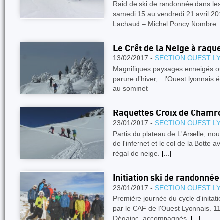
Raid de ski de randonnée dans 
samedi 15 au vendredi 21 avril 20
Lachaud – Michel Poncy Nombre.
Le Crêt de la Neige à raqu
13/02/2017 -
SECTION OUEST L
Magnifiques paysages enneigés où 
parure d’hiver,…l'Ouest lyonnais 
au sommet
Raquettes Croix de Chamr
23/01/2017 -
SECTION OUEST L
Partis du plateau de L'Arselle, nou
de l'infernet et le col de la Botte 
régal de neige.
[...]
Initiation ski de randonnée
23/01/2017 -
SECTION OUEST L
Première journée du cycle d'initat
par le CAF de l'Ouest Lyonnais. 11
Dégaine, accompagnés.
[...]