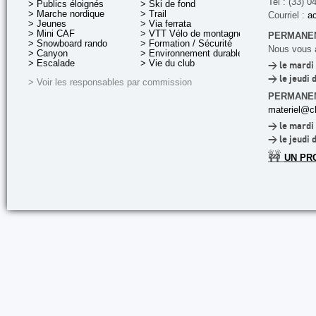
Tel : (33) 0
> Publics éloignés
> Ski de fond
> Marche nordique
> Trail
Courriel :
ac
> Jeunes
> Via ferrata
> Mini CAF
> VTT Vélo de montagne
PERMANEN
> Snowboard rando
> Formation / Sécurité
Nous vous a
> Canyon
> Environnement durable
> Escalade
> Vie du club
> le mardi 
> le jeudi 
> Voir les responsables par commission
PERMANE
materiel@cl
> le mardi 
> le jeudi 
🚧
UN PR