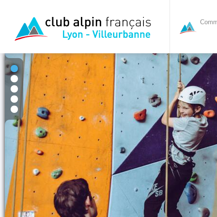
Commi
1
2
3
4
5