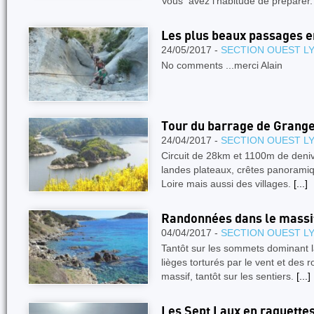
Vous avez l’habitude de préparer
Les plus beaux passages 
24/05/2017 -
SECTION OUEST L
No comments ...merci Alain
Tour du barrage de Grang
24/04/2017 -
SECTION OUEST L
Circuit de 28km et 1100m de deniv
landes plateaux, crêtes panoramiqu
Loire mais aussi des villages.
[...]
Randonnées dans le massif
04/04/2017 -
SECTION OUEST L
Tantôt sur les sommets dominant l
lièges torturés par le vent et des
massif, tantôt sur les sentiers.
[...]
Les Sept Laux en raquette