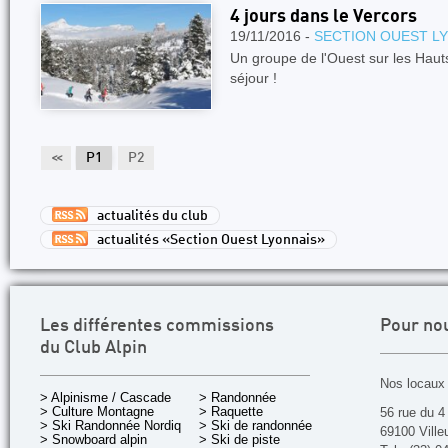
4 jours dans le Vercors
19/11/2016 -
SECTION OUEST L
Un groupe de l'Ouest sur les Haut
séjour !
<<
P1
P2
actualités du club
actualités «Section Ouest Lyonnais»
Les différentes commissions
Pour no
du Club Alpin
Nos locaux 
> Alpinisme / Cascade
> Randonnée
> Culture Montagne
> Raquette
56 rue du 4
> Ski Randonnée Nordique
> Ski de randonnée
69100 Ville
> Snowboard alpin
> Ski de piste