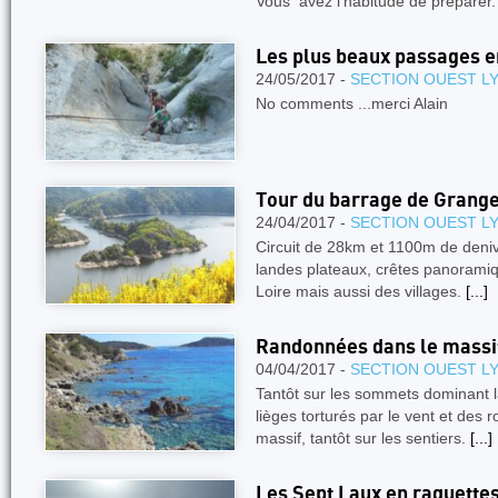
Vous avez l’habitude de préparer
Les plus beaux passages 
24/05/2017 -
SECTION OUEST L
No comments ...merci Alain
Tour du barrage de Grang
24/04/2017 -
SECTION OUEST L
Circuit de 28km et 1100m de deniv
landes plateaux, crêtes panoramiqu
Loire mais aussi des villages.
[...]
Randonnées dans le massif
04/04/2017 -
SECTION OUEST L
Tantôt sur les sommets dominant l
lièges torturés par le vent et des
massif, tantôt sur les sentiers.
[...]
Les Sept Laux en raquette