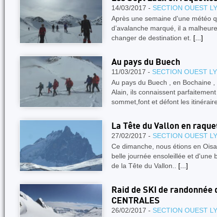
14/03/2017 -
SECTION OUEST L
Après une semaine d'une météo qu
d’avalanche marqué, il a malheure
changer de destination et.
[...]
Au pays du Buech
11/03/2017 -
SECTION OUEST L
Au pays du Buech , en Bochaine , 
Alain, ils connaissent parfaitemen
sommet,font et défont les itinérair
La Tête du Vallon en raque
27/02/2017 -
SECTION OUEST L
Ce dimanche, nous étions en Oisa
belle journée ensoleillée et d'une
de la Tête du Vallon..
[...]
Raid de SKI de randonnée
CENTRALES
26/02/2017 -
SECTION OUEST L