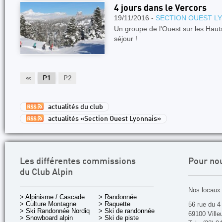
4 jours dans le Vercors
19/11/2016 -
SECTION OUEST L
Un groupe de l'Ouest sur les Haut
séjour !
<<
P1
P2
actualités du club
actualités «Section Ouest Lyonnais»
Les différentes commissions
Pour no
du Club Alpin
Nos locaux 
> Alpinisme / Cascade
> Randonnée
> Culture Montagne
> Raquette
56 rue du 4
> Ski Randonnée Nordique
> Ski de randonnée
69100 Ville
> Snowboard alpin
> Ski de piste