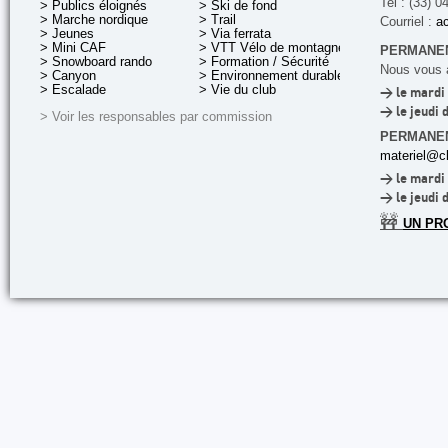
Tel : (33) 0
> Publics éloignés
> Ski de fond
> Marche nordique
> Trail
Courriel :
ac
> Jeunes
> Via ferrata
> Mini CAF
> VTT Vélo de montagne
PERMANEN
> Snowboard rando
> Formation / Sécurité
Nous vous a
> Canyon
> Environnement durable
> Escalade
> Vie du club
> le mardi 
> le jeudi 
> Voir les responsables par commission
PERMANE
materiel@cl
> le mardi 
> le jeudi 
🚧
UN PR