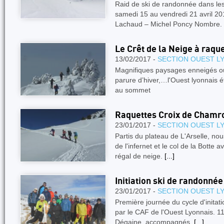
Raid de ski de randonnée dans 
samedi 15 au vendredi 21 avril 20
Lachaud – Michel Poncy Nombre.
Le Crêt de la Neige à raqu
13/02/2017 -
SECTION OUEST L
Magnifiques paysages enneigés où 
parure d’hiver,…l'Ouest lyonnais 
au sommet
Raquettes Croix de Chamr
23/01/2017 -
SECTION OUEST L
Partis du plateau de L'Arselle, nou
de l'infernet et le col de la Botte 
régal de neige.
[...]
Initiation ski de randonnée
23/01/2017 -
SECTION OUEST L
Première journée du cycle d'initat
par le CAF de l'Ouest Lyonnais. 11
Dégaine, accompagnés.
[...]