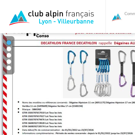
Commi
1
2
3
4
5