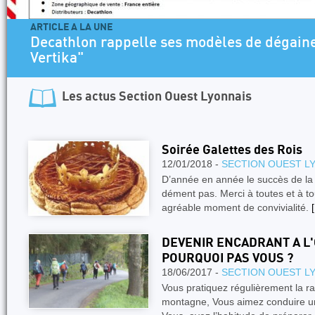
ARTICLE A LA UNE
Decathlon rappelle ses modèles de dégaines
Vertika"
Les actus
Section Ouest Lyonnais
Soirée Galettes des Rois
12/01/2018 -
SECTION OUEST L
D’année en année le succès de la 
dément pas. Merci à toutes et à to
agréable moment de convivialité.
[
DEVENIR ENCADRANT A L
POURQUOI PAS VOUS ?
18/06/2017 -
SECTION OUEST L
Vous pratiquez régulièrement la r
montagne, Vous aimez conduire un 