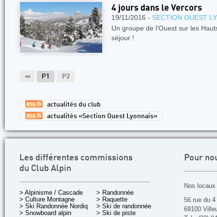
4 jours dans le Vercors
19/11/2016 -
SECTION OUEST L
Un groupe de l'Ouest sur les Haut
séjour !
<<
P1
P2
actualités du club
actualités «Section Ouest Lyonnais»
Les différentes commissions
Pour no
du Club Alpin
Nos locaux 
> Alpinisme / Cascade
> Randonnée
> Culture Montagne
> Raquette
56 rue du 4
> Ski Randonnée Nordique
> Ski de randonnée
69100 Ville
> Snowboard alpin
> Ski de piste