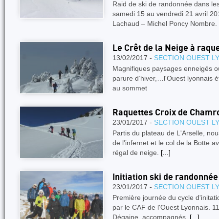
Raid de ski de randonnée dans 
samedi 15 au vendredi 21 avril 20
Lachaud – Michel Poncy Nombre.
Le Crêt de la Neige à raqu
13/02/2017 -
SECTION OUEST L
Magnifiques paysages enneigés où 
parure d’hiver,…l'Ouest lyonnais 
au sommet
Raquettes Croix de Chamr
23/01/2017 -
SECTION OUEST L
Partis du plateau de L'Arselle, nou
de l'infernet et le col de la Botte 
régal de neige.
[...]
Initiation ski de randonnée
23/01/2017 -
SECTION OUEST L
Première journée du cycle d'initat
par le CAF de l'Ouest Lyonnais. 11
Dégaine, accompagnés.
[...]