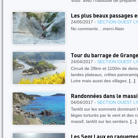
Vous avez l’habitude de préparer
Les plus beaux passages 
24/05/2017 -
SECTION OUEST L
No comments ...merci Alain
Tour du barrage de Grang
24/04/2017 -
SECTION OUEST L
Circuit de 28km et 1100m de deniv
landes plateaux, crêtes panoramiqu
Loire mais aussi des villages.
[...]
Randonnées dans le massif
04/04/2017 -
SECTION OUEST L
Tantôt sur les sommets dominant l
lièges torturés par le vent et des
massif, tantôt sur les sentiers.
[...]
Les Sept Laux en raquette