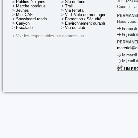
Tel : (33) 0
> Publics éloignés
> Ski de fond
> Marche nordique
> Trail
Courriel :
ac
> Jeunes
> Via ferrata
> Mini CAF
> VTT Vélo de montagne
PERMANEN
> Snowboard rando
> Formation / Sécurité
Nous vous a
> Canyon
> Environnement durable
> Escalade
> Vie du club
> le mardi 
> le jeudi 
> Voir les responsables par commission
PERMANE
materiel@cl
> le mardi 
> le jeudi 
🚧
UN PR