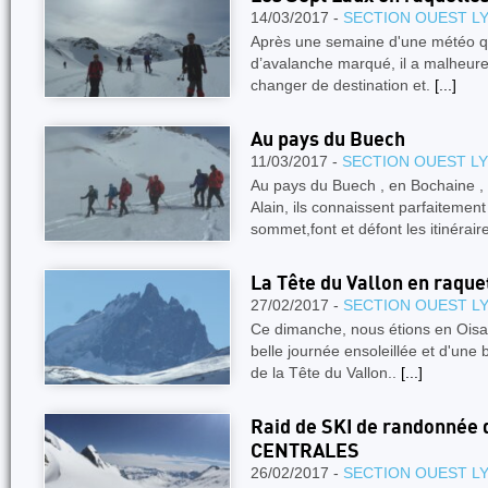
14/03/2017 -
SECTION OUEST L
Après une semaine d'une météo qu
d’avalanche marqué, il a malheure
changer de destination et.
[...]
Au pays du Buech
11/03/2017 -
SECTION OUEST L
Au pays du Buech , en Bochaine , 
Alain, ils connaissent parfaitemen
sommet,font et défont les itinérair
La Tête du Vallon en raque
27/02/2017 -
SECTION OUEST L
Ce dimanche, nous étions en Oisa
belle journée ensoleillée et d'une
de la Tête du Vallon..
[...]
Raid de SKI de randonnée
CENTRALES
26/02/2017 -
SECTION OUEST L