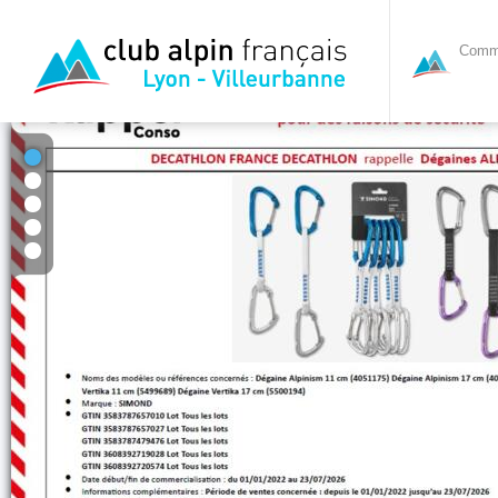
Commi
1
2
3
4
5