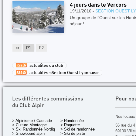
4 jours dans le Vercors
19/11/2016 -
SECTION OUEST L
Un groupe de l'Ouest sur les Haut
séjour !
<<
P1
P2
actualités du club
actualités «Section Ouest Lyonnais»
Les différentes commissions
Pour no
du Club Alpin
Nos locaux 
> Alpinisme / Cascade
> Randonnée
> Culture Montagne
> Raquette
56 rue du 4
> Ski Randonnée Nordique
> Ski de randonnée
69100 Ville
> Snowboard alpin
> Ski de piste