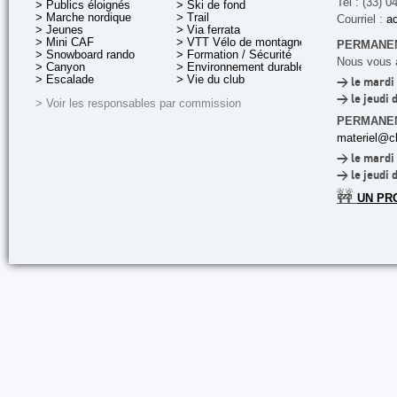
Tel : (33) 0
> Publics éloignés
> Ski de fond
> Marche nordique
> Trail
Courriel :
ac
> Jeunes
> Via ferrata
> Mini CAF
> VTT Vélo de montagne
PERMANEN
> Snowboard rando
> Formation / Sécurité
Nous vous a
> Canyon
> Environnement durable
> Escalade
> Vie du club
> le mardi 
> le jeudi 
> Voir les responsables par commission
PERMANE
materiel@cl
> le mardi 
> le jeudi 
🚧
UN PR