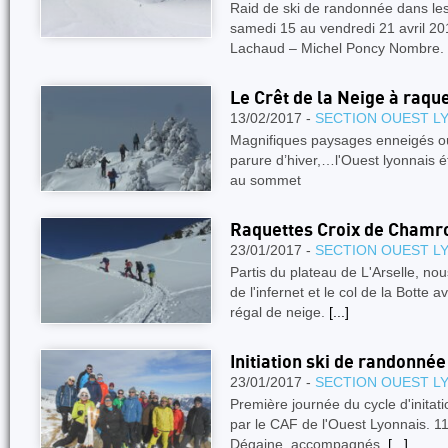
Raid de ski de randonnée dans 
samedi 15 au vendredi 21 avril 20
Lachaud – Michel Poncy Nombre.
Le Crêt de la Neige à raqu
13/02/2017 -
SECTION OUEST L
Magnifiques paysages enneigés où 
parure d’hiver,…l'Ouest lyonnais 
au sommet
Raquettes Croix de Chamr
23/01/2017 -
SECTION OUEST L
Partis du plateau de L'Arselle, nou
de l'infernet et le col de la Botte 
régal de neige.
[...]
Initiation ski de randonnée
23/01/2017 -
SECTION OUEST L
Première journée du cycle d'initat
par le CAF de l'Ouest Lyonnais. 11
Dégaine, accompagnés.
[...]