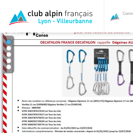
Commi
1
2
3
4
5