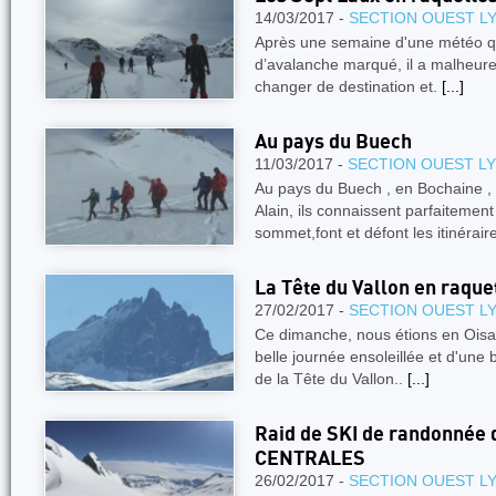
14/03/2017 -
SECTION OUEST L
Après une semaine d'une météo qu
d’avalanche marqué, il a malheure
changer de destination et.
[...]
Au pays du Buech
11/03/2017 -
SECTION OUEST L
Au pays du Buech , en Bochaine , 
Alain, ils connaissent parfaitemen
sommet,font et défont les itinérair
La Tête du Vallon en raque
27/02/2017 -
SECTION OUEST L
Ce dimanche, nous étions en Oisa
belle journée ensoleillée et d'une
de la Tête du Vallon..
[...]
Raid de SKI de randonnée
CENTRALES
26/02/2017 -
SECTION OUEST L