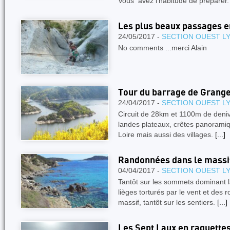
Vous avez l’habitude de préparer
Les plus beaux passages 
24/05/2017 -
SECTION OUEST L
No comments ...merci Alain
Tour du barrage de Grang
24/04/2017 -
SECTION OUEST L
Circuit de 28km et 1100m de deniv
landes plateaux, crêtes panoramiqu
Loire mais aussi des villages.
[...]
Randonnées dans le massif
04/04/2017 -
SECTION OUEST L
Tantôt sur les sommets dominant l
lièges torturés par le vent et des
massif, tantôt sur les sentiers.
[...]
Les Sept Laux en raquette