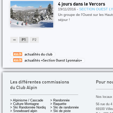
4 jours dans le Vercors
19/11/2016 -
SECTION OUEST L
Un groupe de l'Ouest sur les Haut
séjour !
<<
P1
P2
actualités du club
actualités «Section Ouest Lyonnais»
Les différentes commissions
Pour no
du Club Alpin
Nos locaux 
> Alpinisme / Cascade
> Randonnée
> Culture Montagne
> Raquette
56 rue du 4
> Ski Randonnée Nordique
> Ski de randonnée
69100 Ville
> Snowboard alpin
> Ski de piste