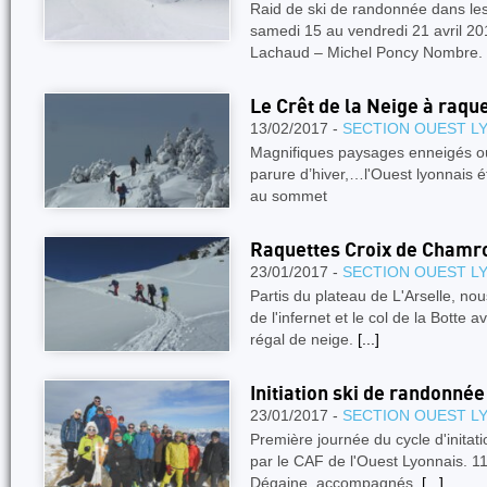
Raid de ski de randonnée dans 
samedi 15 au vendredi 21 avril 20
Lachaud – Michel Poncy Nombre.
Le Crêt de la Neige à raqu
13/02/2017 -
SECTION OUEST L
Magnifiques paysages enneigés où 
parure d’hiver,…l'Ouest lyonnais 
au sommet
Raquettes Croix de Chamr
23/01/2017 -
SECTION OUEST L
Partis du plateau de L'Arselle, nou
de l'infernet et le col de la Botte 
régal de neige.
[...]
Initiation ski de randonnée
23/01/2017 -
SECTION OUEST L
Première journée du cycle d'initat
par le CAF de l'Ouest Lyonnais. 11
Dégaine, accompagnés.
[...]