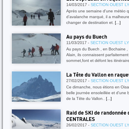
14/03/2017 -
SECTION OUEST L
Après une semaine d'une météo qu
d’avalanche marqué, il a malheure
changer de destination et.
[...]
Au pays du Buech
11/03/2017 -
SECTION OUEST L
Au pays du Buech , en Bochaine , 
Alain, ils connaissent parfaitemen
sommet,font et défont les itinérair
La Tête du Vallon en raque
27/02/2017 -
SECTION OUEST L
Ce dimanche, nous étions en Oisa
belle journée ensoleillée et d'une
de la Tête du Vallon..
[...]
Raid de SKI de randonnée
CENTRALES
26/02/2017 -
SECTION OUEST L