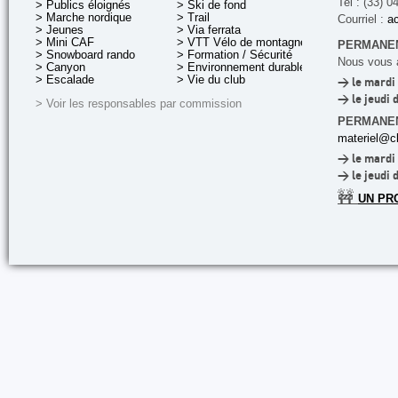
Tel : (33) 0
> Publics éloignés
> Ski de fond
> Marche nordique
> Trail
Courriel :
ac
> Jeunes
> Via ferrata
> Mini CAF
> VTT Vélo de montagne
PERMANEN
> Snowboard rando
> Formation / Sécurité
Nous vous a
> Canyon
> Environnement durable
> Escalade
> Vie du club
> le mardi 
> le jeudi 
> Voir les responsables par commission
PERMANE
materiel@cl
> le mardi 
> le jeudi 
🚧
UN PR