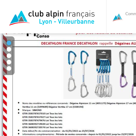
Commi
1
2
3
4
5