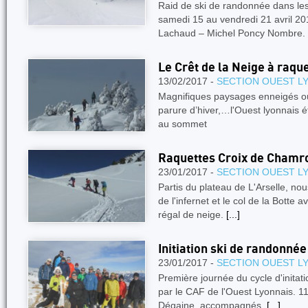
Raid de ski de randonnée dans 
samedi 15 au vendredi 21 avril 20
Lachaud – Michel Poncy Nombre.
Le Crêt de la Neige à raqu
13/02/2017 -
SECTION OUEST L
Magnifiques paysages enneigés où 
parure d’hiver,…l'Ouest lyonnais 
au sommet
Raquettes Croix de Chamr
23/01/2017 -
SECTION OUEST L
Partis du plateau de L'Arselle, nou
de l'infernet et le col de la Botte 
régal de neige.
[...]
Initiation ski de randonnée
23/01/2017 -
SECTION OUEST L
Première journée du cycle d'initat
par le CAF de l'Ouest Lyonnais. 11
Dégaine, accompagnés.
[...]