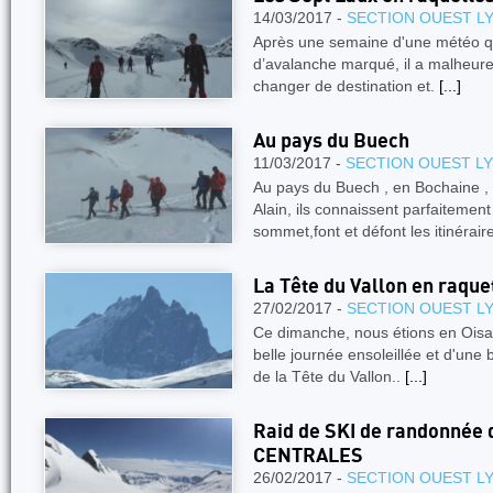
14/03/2017 -
SECTION OUEST L
Après une semaine d'une météo qu
d’avalanche marqué, il a malheure
changer de destination et.
[...]
Au pays du Buech
11/03/2017 -
SECTION OUEST L
Au pays du Buech , en Bochaine , 
Alain, ils connaissent parfaitemen
sommet,font et défont les itinérair
La Tête du Vallon en raque
27/02/2017 -
SECTION OUEST L
Ce dimanche, nous étions en Oisa
belle journée ensoleillée et d'une
de la Tête du Vallon..
[...]
Raid de SKI de randonnée
CENTRALES
26/02/2017 -
SECTION OUEST L