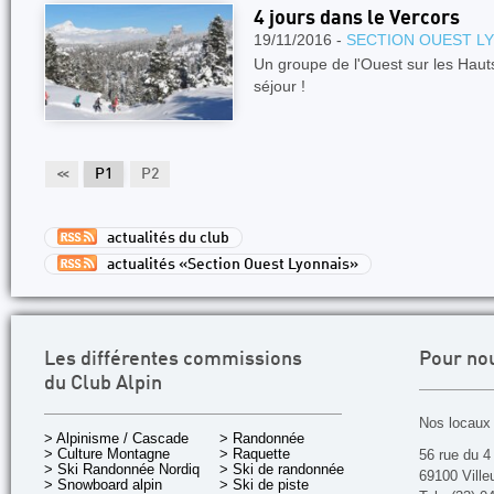
4 jours dans le Vercors
19/11/2016 -
SECTION OUEST L
Un groupe de l'Ouest sur les Haut
séjour !
<<
P1
P2
actualités du club
actualités «Section Ouest Lyonnais»
Les différentes commissions
Pour no
du Club Alpin
Nos locaux 
> Alpinisme / Cascade
> Randonnée
> Culture Montagne
> Raquette
56 rue du 4
> Ski Randonnée Nordique
> Ski de randonnée
69100 Ville
> Snowboard alpin
> Ski de piste