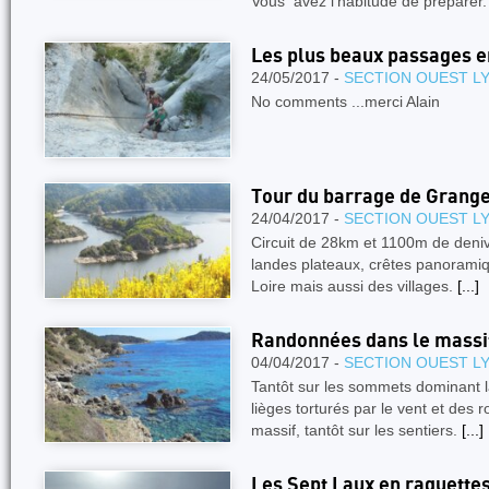
Vous avez l’habitude de préparer
Les plus beaux passages 
24/05/2017 -
SECTION OUEST L
No comments ...merci Alain
Tour du barrage de Grang
24/04/2017 -
SECTION OUEST L
Circuit de 28km et 1100m de deniv
landes plateaux, crêtes panoramiqu
Loire mais aussi des villages.
[...]
Randonnées dans le massif
04/04/2017 -
SECTION OUEST L
Tantôt sur les sommets dominant l
lièges torturés par le vent et des
massif, tantôt sur les sentiers.
[...]
Les Sept Laux en raquette