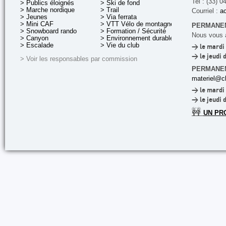
Tel : (33) 0
> Publics éloignés
> Ski de fond
> Marche nordique
> Trail
Courriel :
ac
> Jeunes
> Via ferrata
> Mini CAF
> VTT Vélo de montagne
PERMANEN
> Snowboard rando
> Formation / Sécurité
Nous vous a
> Canyon
> Environnement durable
> Escalade
> Vie du club
> le mardi 
> le jeudi 
> Voir les responsables par commission
PERMANE
materiel@cl
> le mardi 
> le jeudi 
🚧
UN PR