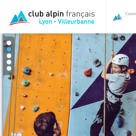
Commi
1
2
3
4
5