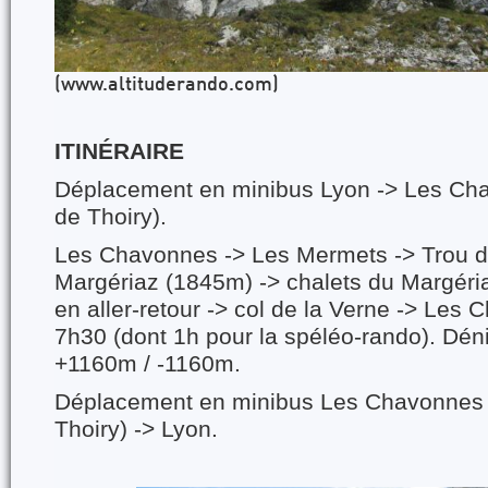
(www.altituderando.com)
ITIN
É
RAIRE
Déplacement en minibus Lyon -> Les C
de Thoiry).
Les Chavonnes -> Les Mermets -> Trou d
Margériaz (1845m) -> chalets du Margéri
en aller-retour -> col de la Verne -> Les
7h30 (dont 1h pour la spéléo-rando). Dén
+1160m / -1160m.
Déplacement en minibus Les Chavonne
Thoiry) ->
Lyon.