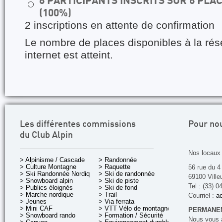
8 PARTICIPANTS INSCRITS SUR 8 PL
⚪
(100%)
2 inscriptions en attente de confirmation
Le nombre de places disponibles à la rés
internet est atteint.
Les différentes commissions
Pour no
du Club Alpin
Nos locaux 
> Alpinisme / Cascade
> Randonnée
> Culture Montagne
> Raquette
56 rue du 4
> Ski Randonnée Nordique
> Ski de randonnée
69100 Ville
> Snowboard alpin
> Ski de piste
Tel : (33) 0
> Publics éloignés
> Ski de fond
> Marche nordique
> Trail
Courriel :
ac
> Jeunes
> Via ferrata
> Mini CAF
> VTT Vélo de montagne
PERMANEN
> Snowboard rando
> Formation / Sécurité
Nous vous a