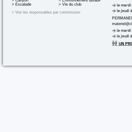
> Canyon
> Environnement durable
> Escalade
> Vie du club
> le mardi 
> le jeudi 
> Voir les responsables par commission
PERMANE
materiel@cl
> le mardi 
> le jeudi 
🚧
UN PR