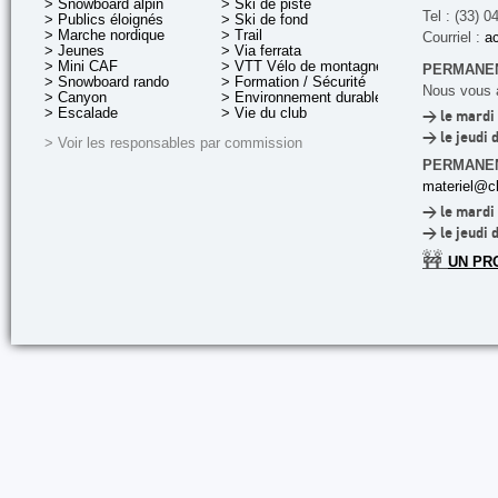
> Snowboard alpin
> Ski de piste
Tel : (33) 0
> Publics éloignés
> Ski de fond
> Marche nordique
> Trail
Courriel :
ac
> Jeunes
> Via ferrata
> Mini CAF
> VTT Vélo de montagne
PERMANEN
> Snowboard rando
> Formation / Sécurité
Nous vous a
> Canyon
> Environnement durable
> Escalade
> Vie du club
> le mardi 
> le jeudi 
> Voir les responsables par commission
PERMANE
materiel@cl
> le mardi 
> le jeudi 
🚧
UN PR