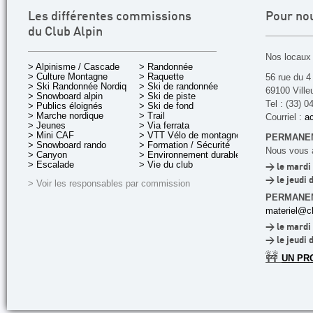
Les différentes commissions
Pour no
du Club Alpin
Nos locaux 
> Alpinisme / Cascade
> Randonnée
> Culture Montagne
> Raquette
56 rue du 4
> Ski Randonnée Nordique
> Ski de randonnée
69100 Ville
> Snowboard alpin
> Ski de piste
Tel : (33) 0
> Publics éloignés
> Ski de fond
> Marche nordique
> Trail
Courriel :
ac
> Jeunes
> Via ferrata
> Mini CAF
> VTT Vélo de montagne
PERMANEN
> Snowboard rando
> Formation / Sécurité
Nous vous a
> Canyon
> Environnement durable
> Escalade
> Vie du club
> le mardi 
> le jeudi 
> Voir les responsables par commission
PERMANE
materiel@cl
> le mardi 
> le jeudi 
🚧
UN PR