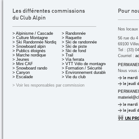
Les différentes commissions
Pour no
du Club Alpin
Nos locaux 
> Alpinisme / Cascade
> Randonnée
> Culture Montagne
> Raquette
56 rue du 4
> Ski Randonnée Nordique
> Ski de randonnée
69100 Ville
> Snowboard alpin
> Ski de piste
Tel : (33) 0
> Publics éloignés
> Ski de fond
> Marche nordique
> Trail
Courriel :
ac
> Jeunes
> Via ferrata
> Mini CAF
> VTT Vélo de montagne
PERMANEN
> Snowboard rando
> Formation / Sécurité
Nous vous a
> Canyon
> Environnement durable
> Escalade
> Vie du club
> le mardi 
> le jeudi 
> Voir les responsables par commission
PERMANE
materiel@cl
> le mardi 
> le jeudi 
🚧
UN PR