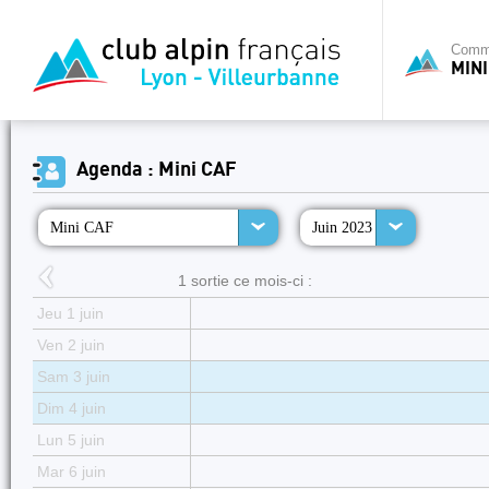
Commi
MINI
Agenda : Mini CAF
Mini CAF
Juin 2023
1 sortie ce mois-ci :
Jeu 1 juin
Ven 2 juin
Sam 3 juin
Dim 4 juin
Lun 5 juin
Mar 6 juin