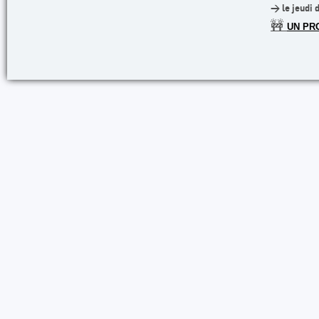
> le jeudi 
🚧
UN PR