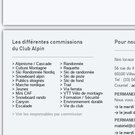
Les différentes commissions
Pour no
du Club Alpin
Nos locaux 
> Alpinisme / Cascade
> Randonnée
> Culture Montagne
> Raquette
56 rue du 4
> Ski Randonnée Nordique
> Ski de randonnée
69100 Ville
> Snowboard alpin
> Ski de piste
Tel : (33) 0
> Publics éloignés
> Ski de fond
> Marche nordique
> Trail
Courriel :
ac
> Jeunes
> Via ferrata
> Mini CAF
> VTT Vélo de montagne
PERMANEN
> Snowboard rando
> Formation / Sécurité
Nous vous a
> Canyon
> Environnement durable
> Escalade
> Vie du club
> le mardi 
> le jeudi 
> Voir les responsables par commission
PERMANE
materiel@cl
> le mardi 