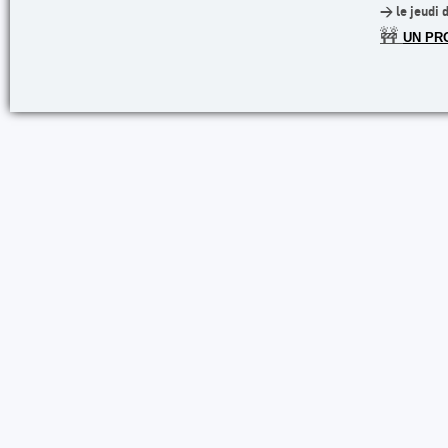
> le jeudi 
🚧
UN PR