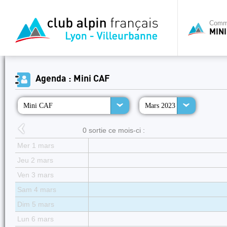
Commi
MINI
Agenda : Mini CAF
Mini CAF
Mars 2023
0 sortie ce mois-ci :
Mer 1 mars
Jeu 2 mars
Ven 3 mars
Sam 4 mars
Dim 5 mars
Lun 6 mars