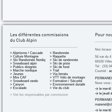
Les différentes commissions
Pour no
du Club Alpin
Nos locaux 
> Alpinisme / Cascade
> Randonnée
> Culture Montagne
> Raquette
56 rue du 4
> Ski Randonnée Nordique
> Ski de randonnée
69100 Ville
> Snowboard alpin
> Ski de piste
Tel : (33) 0
> Publics éloignés
> Ski de fond
> Marche nordique
> Trail
Courriel :
ac
> Jeunes
> Via ferrata
> Mini CAF
> VTT Vélo de montagne
PERMANEN
> Snowboard rando
> Formation / Sécurité
Nous vous a
> Canyon
> Environnement durable
> Escalade
> Vie du club
> le mardi 
> le jeudi 
> Voir les responsables par commission
PERMANE
materiel@cl
> le mardi 