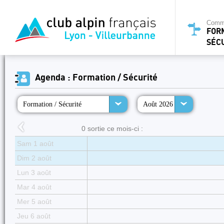
Commi
FOR
SÉC
Agenda : Formation / Sécurité
Formation / Sécurité
Août 2026
0 sortie ce mois-ci :
Sam 1 août
Dim 2 août
Lun 3 août
Mar 4 août
Mer 5 août
Jeu 6 août