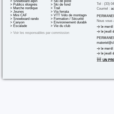
> Snowboard alpin
> Ski de piste
Tel : (33) 0
> Publics éloignés
> Ski de fond
> Marche nordique
> Trail
Courriel :
ac
> Jeunes
> Via ferrata
> Mini CAF
> VTT Vélo de montagne
PERMANEN
> Snowboard rando
> Formation / Sécurité
Nous vous a
> Canyon
> Environnement durable
> Escalade
> Vie du club
> le mardi 
> le jeudi 
> Voir les responsables par commission
PERMANE
materiel@cl
> le mardi 
> le jeudi 
🚧
UN PR