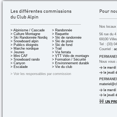
Les différentes commissions
Pour no
du Club Alpin
Nos locaux 
> Alpinisme / Cascade
> Randonnée
> Culture Montagne
> Raquette
56 rue du 4
> Ski Randonnée Nordique
> Ski de randonnée
69100 Ville
> Snowboard alpin
> Ski de piste
Tel : (33) 0
> Publics éloignés
> Ski de fond
> Marche nordique
> Trail
Courriel :
ac
> Jeunes
> Via ferrata
> Mini CAF
> VTT Vélo de montagne
PERMANEN
> Snowboard rando
> Formation / Sécurité
Nous vous a
> Canyon
> Environnement durable
> Escalade
> Vie du club
> le mardi 
> le jeudi 
> Voir les responsables par commission
PERMANE
materiel@cl
> le mardi 
> le jeudi 
🚧
UN PR