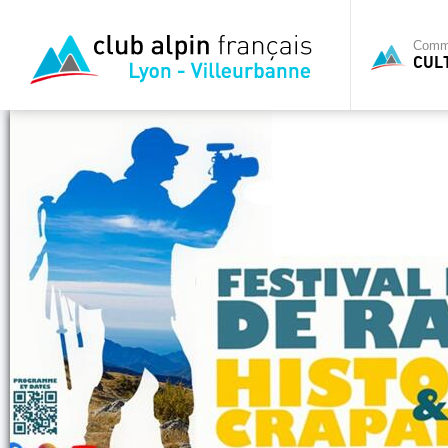
Commi
CUL