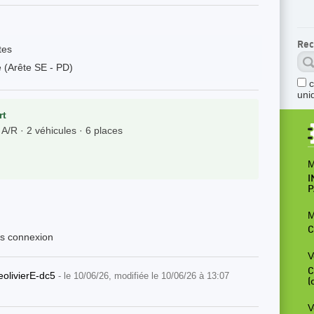
Rec
tes
e (Arête SE - PD)
uni
rt
A/R · 2 véhicules · 6 places
M
I
P
M
C
ès connexion
V
C
eolivierE-dc5
- le 10/06/26, modifiée le 10/06/26 à 13:07
(
V