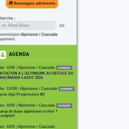
🎁 Avantages adhérents
herche :
commission
Alpinisme / Cascade
quement
AGENDA
ar. 4/08
|
Alpinisme / Cascade
complet
NITIATION A L'ALPINISME AU REFUGE DU
AVE/MARDI 4 AOUT 2026
er. 12/08
|
Alpinisme / Cascade
complet
ycle Alpi Progression #2
en. 4/09
|
Alpinisme / Cascade
complet
amp de base alpinisme rocher 1
complet)
en. 4/09
|
Alpinisme / Cascade