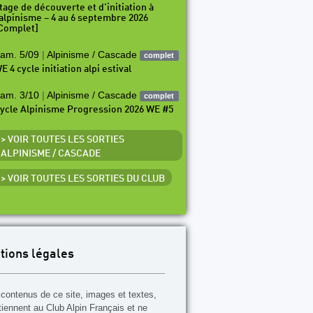
tage de découverte et d’initiation à
’alpinisme – 4 au 6 septembre 2026
Complet]
am. 5/09
|
Alpinisme / Cascade
complet
E 4 cycle initiation alpi estival
am. 3/10
|
Alpinisme / Cascade
complet
ycle Alpinisme Progression 2026 WE #5
> VOIR TOUTES LES SORTIES
ALPINISME / CASCADE
> VOIR TOUTES LES SORTIES DU CLUB
tions légales
contenus de ce site, images et textes,
tiennent au Club Alpin Français et ne