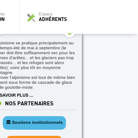
ite
Espace
ON
ADHÉRENTS
lpinisme se pratique principalement au
ntemps-été de mai à septembre (le
her doit être suffisamment sec pour les
ses d'arêtes... et les glaciers pas trop
vassés... et les refuges sont alors
dés); voire plus tôt en moyenne
tagne.
hiver l'alpinisme est tout de même bien
sent sous forme de cascade de glace
de goulotte-mixte.
SAVOIR PLUS ...
NOS PARTENAIRES
🏛️ Soutiens institutionnels