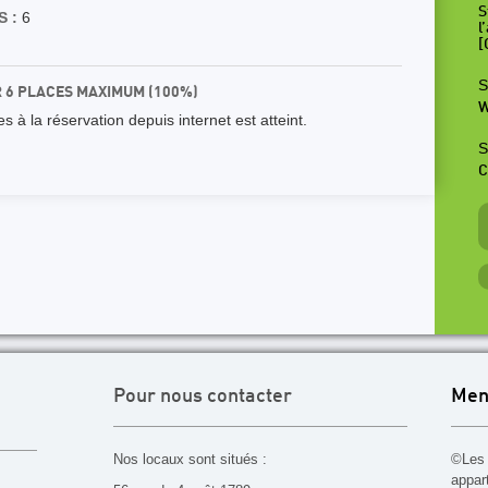
S
 :
6
l
[
S
R 6 PLACES MAXIMUM (100%)
W
 à la réservation depuis internet est atteint.
S
C
Pour nous contacter
Men
Nos locaux sont situés :
©Les 
appar