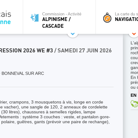
Commission - Activité
La carte du s
ALPINISME /
NAVIGATI
CASCADE
L'a
pri
RESSION 2026 WE #3
/ SAMEDI 27 JUIN 2026
roc
cour
cre
gar
mon
 BONNEVAL SUR ARC
En 
pré
ou 
EN 
drier, crampons, 3 mousquetons à vis, longe en corde
e vacher), une sangle de 120, 2 anneaux de cordelette
(30 litres), chaussures à semelles rigides, lampe
. Vetements : système 3 couches : veste, et pantalon gore-
, polaire, guêtres, gants (prévoir une paire de rechange),