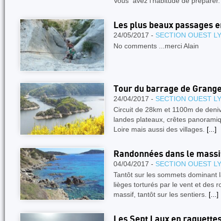
Vous avez l’habitude de préparer
Les plus beaux passages 
24/05/2017 -
SECTION OUEST L
No comments ...merci Alain
Tour du barrage de Grang
24/04/2017 -
SECTION OUEST L
Circuit de 28km et 1100m de deniv
landes plateaux, crêtes panoramiqu
Loire mais aussi des villages.
[...]
Randonnées dans le massif
04/04/2017 -
SECTION OUEST L
Tantôt sur les sommets dominant l
lièges torturés par le vent et des
massif, tantôt sur les sentiers.
[...]
Les Sept Laux en raquette