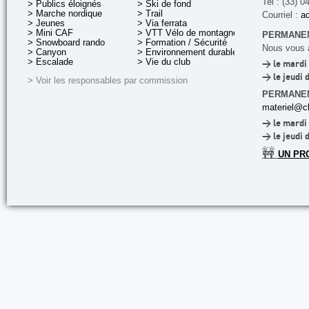
Tel : (33) 0
> Publics éloignés
> Ski de fond
> Marche nordique
> Trail
Courriel :
ac
> Jeunes
> Via ferrata
> Mini CAF
> VTT Vélo de montagne
PERMANEN
> Snowboard rando
> Formation / Sécurité
Nous vous a
> Canyon
> Environnement durable
> Escalade
> Vie du club
> le mardi 
> le jeudi 
> Voir les responsables par commission
PERMANE
materiel@cl
> le mardi 
> le jeudi 
🚧
UN PR