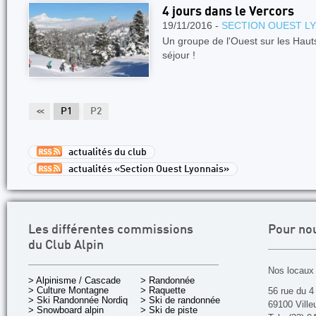
4 jours dans le Vercors
19/11/2016 -
SECTION OUEST L
Un groupe de l'Ouest sur les Haut
séjour !
<<
P1
P2
actualités du club
actualités «Section Ouest Lyonnais»
Les différentes commissions
Pour no
du Club Alpin
Nos locaux 
> Alpinisme / Cascade
> Randonnée
> Culture Montagne
> Raquette
56 rue du 4
> Ski Randonnée Nordique
> Ski de randonnée
69100 Ville
> Snowboard alpin
> Ski de piste