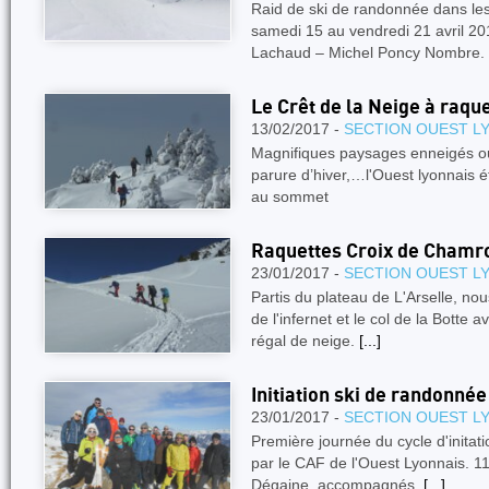
Raid de ski de randonnée dans 
samedi 15 au vendredi 21 avril 20
Lachaud – Michel Poncy Nombre.
Le Crêt de la Neige à raqu
13/02/2017 -
SECTION OUEST L
Magnifiques paysages enneigés où 
parure d’hiver,…l'Ouest lyonnais 
au sommet
Raquettes Croix de Chamr
23/01/2017 -
SECTION OUEST L
Partis du plateau de L'Arselle, nou
de l'infernet et le col de la Botte 
régal de neige.
[...]
Initiation ski de randonnée
23/01/2017 -
SECTION OUEST L
Première journée du cycle d'initat
par le CAF de l'Ouest Lyonnais. 11
Dégaine, accompagnés.
[...]