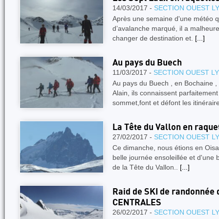
14/03/2017 -
SECTION OUEST L
Après une semaine d'une météo qu
d’avalanche marqué, il a malheure
changer de destination et.
[...]
Au pays du Buech
11/03/2017 -
SECTION OUEST L
Au pays du Buech , en Bochaine , 
Alain, ils connaissent parfaitemen
sommet,font et défont les itinérair
La Tête du Vallon en raque
27/02/2017 -
SECTION OUEST L
Ce dimanche, nous étions en Oisa
belle journée ensoleillée et d'une
de la Tête du Vallon..
[...]
Raid de SKI de randonnée
CENTRALES
26/02/2017 -
SECTION OUEST L