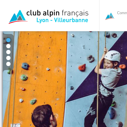
Commi
1
2
3
4
5