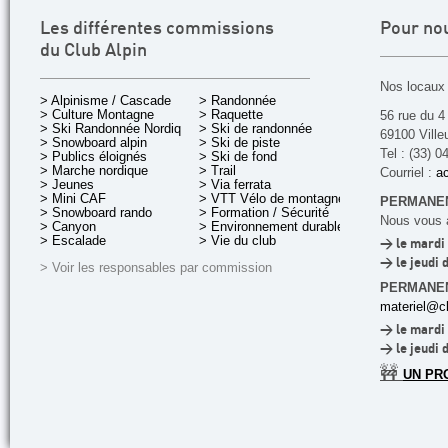
Les différentes commissions
Pour no
du Club Alpin
Nos locaux 
> Alpinisme / Cascade
> Randonnée
> Culture Montagne
> Raquette
56 rue du 4
> Ski Randonnée Nordique
> Ski de randonnée
69100 Ville
> Snowboard alpin
> Ski de piste
Tel : (33) 0
> Publics éloignés
> Ski de fond
> Marche nordique
> Trail
Courriel :
ac
> Jeunes
> Via ferrata
> Mini CAF
> VTT Vélo de montagne
PERMANEN
> Snowboard rando
> Formation / Sécurité
Nous vous a
> Canyon
> Environnement durable
> Escalade
> Vie du club
> le mardi 
> le jeudi 
> Voir les responsables par commission
PERMANE
materiel@cl
> le mardi 
> le jeudi 
🚧
UN PR